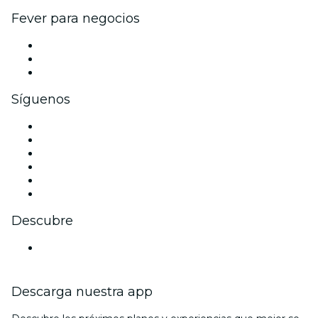
Fever para negocios
Eventos privados y entradas de grupo
Beneficios corporativos
Tarjetas y cupones de regalo corporativos
Síguenos
Facebook
X (Twitter)
Instagram
TikTok
LinkedIn
Youtube
Descubre
Locales y espacios de eventos en Gold Coast
Descarga nuestra app