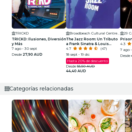
TRICKD
Broadbeach Cultural Centre (within Broadbeach Cultural Precinct)
29 C
TRICKD: Ilusiones, Diversión
The Jazz Room: Un Tributo
Priso
y Más
a Frank Sinatra & Louis
4.3
7 ago - 30 sept
Armstrong
4.7
(47)
7 ago 
Desde
27,90 AUD
18 sept - 19 dic
Desde
Hasta 20% de descuento
Desde
55,50 AUD
44,40 AUD
Categorías relacionadas