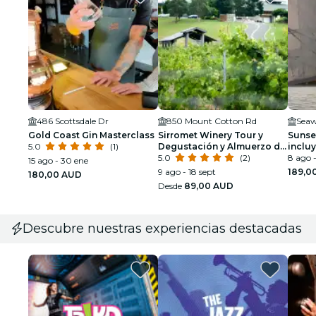
486 Scottsdale Dr
850 Mount Cotton Rd
Seaw
Gold Coast Gin Masterclass
Sirromet Winery Tour y
Sunse
5.0
(1)
Degustación y Almuerzo de
inclu
2 Platos
5.0
(2)
8 ago -
15 ago - 30 ene
9 ago - 18 sept
189,0
180,00 AUD
Desde
89,00 AUD
Descubre nuestras experiencias destacadas