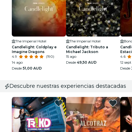
The Imperial Hotel
The Imperial Hotel
Bond
Candlelight: Coldplay e
Candlelight: Tributo a
Candle
Imagine Dragons
Michael Jackson
Estaci
4.9
(190)
15 ago
4.6
14 ago
Desde
49,50 AUD
12 sept
Desde
51,00 AUD
Desde
Descubre nuestras experiencias destacadas