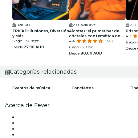
TRICKD
29 Cavill Ave
29 C
TRICKD: Ilusiones, Diversión
Alcotraz: el primer bar de
Priso
y Más
cócteles con temática de
4.3
6 ago - 30 sept
prisión de Gold Coast
4.4
(30)
6 ago 
Desde
27,90 AUD
6 ago - 20 dic
Desde
Desde
80,00 AUD
Categorías relacionadas
Eventos de música
Conciertos
The
Acerca de Fever
Prensa
Únete al equipo
Tarjetas Regalo
Centro de asistencia