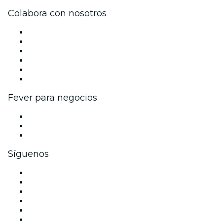
Colabora con nosotros
Gestiona tu evento
Publica tu evento
Eventos y beneficios para empresas
Programa de Afiliados
Programa de embajadores e influencers
Colaboraciones de marca
Fever para negocios
Eventos privados y entradas de grupo
Beneficios corporativos
Tarjetas y cupones de regalo corporativos
Síguenos
Facebook
X (Twitter)
Instagram
TikTok
LinkedIn
Youtube