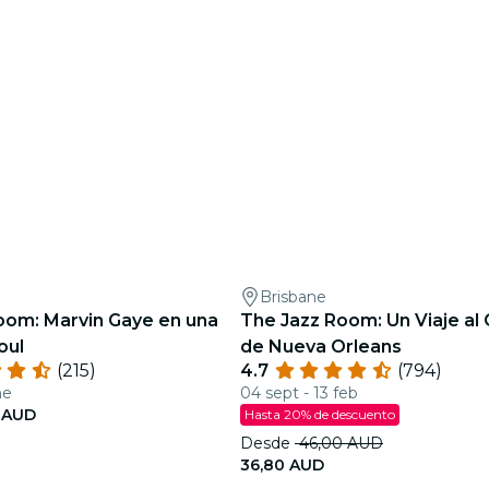
Brisbane
oom: Marvin Gaye en una
The Jazz Room: Un Viaje al
oul
de Nueva Orleans
(215)
4.7
(794)
ne
04 sept - 13 feb
 AUD
Hasta 20% de descuento
Desde
46,00 AUD
36,80 AUD