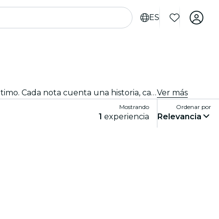
ES
¡Ven al mejor club de jazz de la ciudad! Traemos lo mejor del blues, el soul y el jazz en direto con un ambiente íntimo. Cada nota cuenta una historia, cada improvisación y cada canción conmueven al público. ¡Descubre los tributos y conciertos de jazz cerca de ti!
Ver más
Mostrando
Ordenar por
1
experiencia
Relevancia