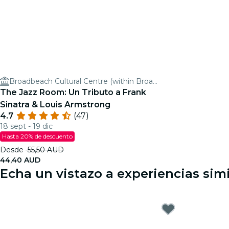
Broadbeach Cultural Centre (within Broadbeach Cultural Precinct)
The Jazz Room: Un Tributo a Frank
Sinatra & Louis Armstrong
4.7
(47)
18 sept - 19 dic
Hasta 20% de descuento
Desde
55,50 AUD
44,40 AUD
Echa un vistazo a experiencias sim