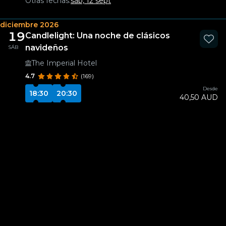
Otras fechas:
sáb, 12 sept
diciembre 2026
19
Candlelight: Una noche de clásicos
navideños
SÁB
The Imperial Hotel
4.7
(169)
Desde
18:30
20:30
40,50 AUD