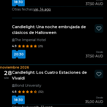
18:30
37,50 AUD
Otras fechas:
vie, 14 ago
Candlelight: Una noche embrujada de
clásicos de Halloween
The Imperial Hotel
4.9
(25)
Desde
20:30
37,50 AUD
noviembre 2026
28
Candlelight: Los Cuatro Estaciones de
Vivaldi
SÁB
Bond University
4.6
(32)
Desde
18:30
35,00 AUD