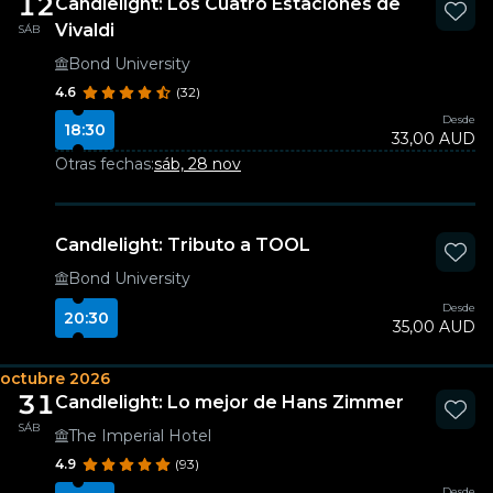
12
Candlelight: Los Cuatro Estaciones de
Vivaldi
SÁB
Bond University
4.6
(32)
Desde
18:30
33,00 AUD
Otras fechas:
sáb, 28 nov
Candlelight: Tributo a TOOL
Bond University
Desde
20:30
35,00 AUD
octubre 2026
31
Candlelight: Lo mejor de Hans Zimmer
SÁB
The Imperial Hotel
4.9
(93)
Desde