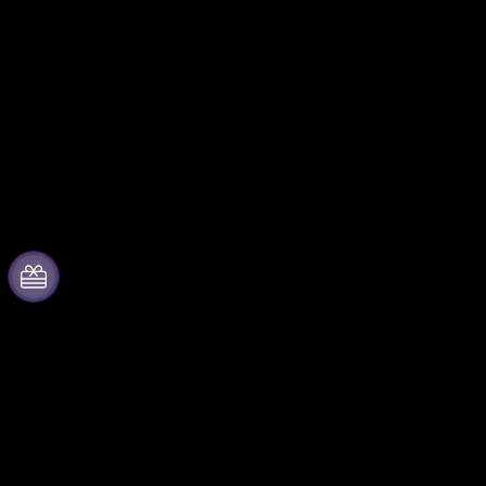
Acerca de Fever
Colabora con
nosotros
Prensa
Gestiona tu evento
Únete al equipo
Publica tu evento
Tarjetas Regalo