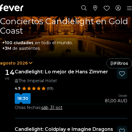
Conciertos Candlelight en Gold
Coast
+100 ciudades
en todo el mundo.
+3M
de asistentes.
agosto 2026
Filtros
14
Candlelight: Lo mejor de Hans Zimmer
VIE
The Imperial Hotel
4.9
(93)
Desde
18:30
81,00 AUD
Otras fechas:
sáb, 31 oct
Candlelight: Coldplay e Imagine Dragons