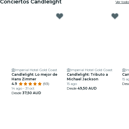
Conciertos Candlelight
Ver todo
Imperial Hotel Gold Coast
Imperial Hotel Gold Coast
Im
Candlelight: Lo mejor de
Candlelight: Tributo a
Can
Hans Zimmer
Michael Jackson
15 a
4.9
(93)
15 ago
Des
14 ago - 31 oct
Desde
49,50 AUD
Desde
37,50 AUD