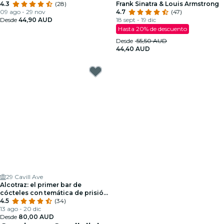
4.3
(28)
Frank Sinatra & Louis Armstrong
09 ago - 29 nov
4.7
(47)
Desde
44,90 AUD
18 sept - 19 dic
Hasta 20% de descuento
Desde
55,50 AUD
44,40 AUD
29 Cavill Ave
Alcotraz: el primer bar de
cócteles con temática de prisión
de Gold Coast
4.5
(34)
13 ago - 20 dic
Desde
80,00 AUD