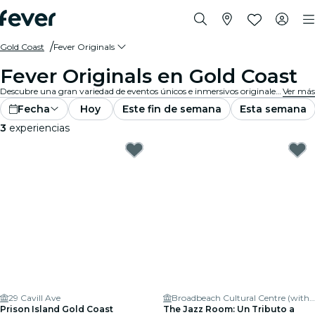
Gold Coast
Fever Originals
Fever Originals en Gold Coast
Descubre una gran variedad de eventos únicos e inmersivos originales de Fever en Gold Coast.
Ver más
Fecha
Hoy
Este fin de semana
Esta semana
3
experiencias
29 Cavill Ave
Broadbeach Cultural Centre (within Broadbeach Cultural Precinct)
Prison Island Gold Coast
The Jazz Room: Un Tributo a