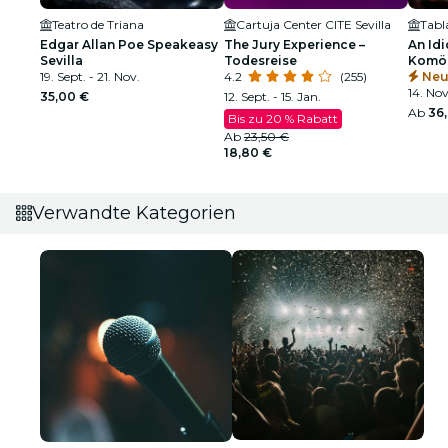
Teatro de Triana
Cartuja Center CITE Sevilla
Edgar Allan Poe Speakeasy
The Jury Experience –
An Idi
Sevilla
Todesreise
Komöd
19. Sept. - 21. Nov.
4.2
(255)
Gläse
Neu
14. Nov
35,00 €
12. Sept. - 15. Jan.
Ab
36
Bis zu 20 % Rabatt
Ab
23,50 €
18,80 €
Verwandte Kategorien