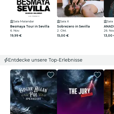
Sala Malandar
Sala X
Sala
Besmaya Tour in Sevilla
Sobrezero in Sevilla
ANADIE
6. Nov.
2. Okt.
26. No
19,99 €
15,00 €
13,00
Entdecke unsere Top-Erlebnisse