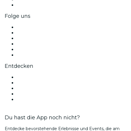
Firmengeschenkkarten und -gutscheine
Folge uns
Facebook
X (Twitter)
Instagram
TikTok
LinkedIn
YouTube
Entdecken
Veranstaltungsorte in Sevilla
Heute
Morgen
Diese Woche
Dieses Wochenende
Du hast die App noch nicht?
Entdecke bevorstehende Erlebnisse und Events, die am