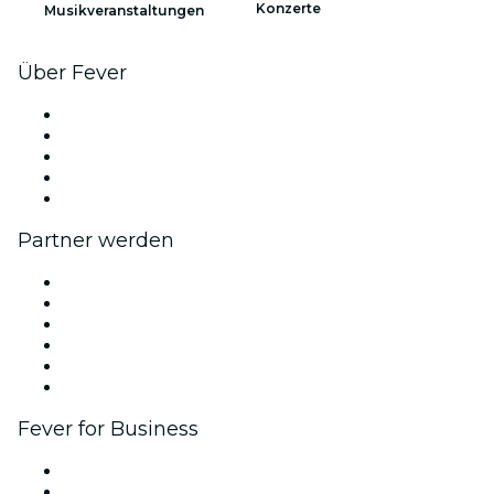
Konzerte
Musikveranstaltungen
Über Fever
Presse
Wir stellen ein!
Fever Exzellenzstipendien
Geschenkgutscheine
Hilfe-Center
Partner werden
Fever Zone
Veröffentliche dein Event
Firmenevents & -vorteile
Affiliate-Programm
Botschafter & Influencer-Programm
Markenpartnerschaften
Fever for Business
Privatveranstaltungen & Gruppentickets
Firmenvorteile