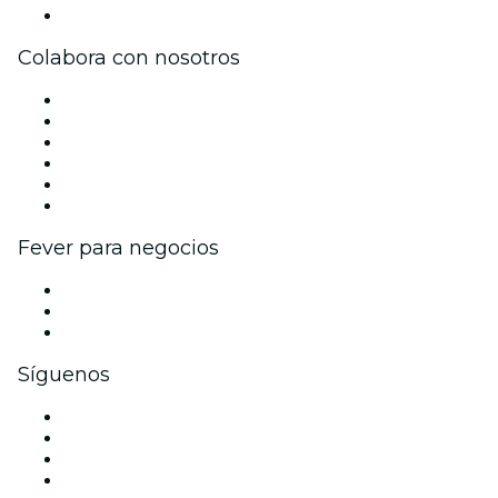
Centro de asistencia
Colabora con nosotros
Gestiona tu evento
Publica tu evento
Eventos y beneficios para empresas
Programa de Afiliados
Programa de embajadores e influencers
Colaboraciones de marca
Fever para negocios
Eventos privados y entradas de grupo
Beneficios corporativos
Tarjetas y cupones de regalo corporativos
Síguenos
Facebook
X (Twitter)
Instagram
TikTok