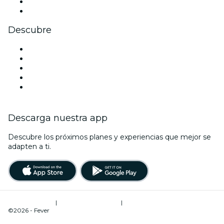
LinkedIn
Youtube
Descubre
Locales y espacios de eventos en Florencia
Hoy
Mañana
Esta semana
Este fin de semana
Descarga nuestra app
Descubre los próximos planes y experiencias que mejor se
adapten a ti.
Términos de uso
|
Política de privacidad
|
Administrador de cookies
©2026 - Fever