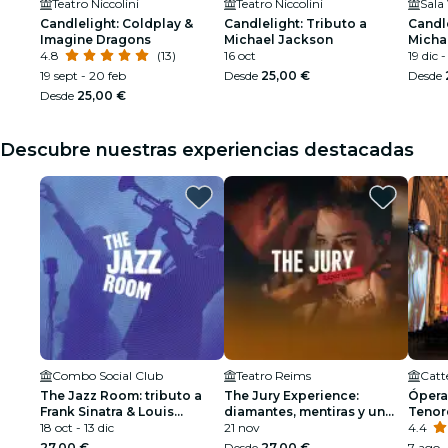
Teatro Niccolini
Teatro Niccolini
Sala
Candlelight: Coldplay &
Candlelight: Tributo a
Candle
Imagine Dragons
Michael Jackson
Micha
4.8
(13)
16 oct
19 dic -
19 sept - 20 feb
Desde
25,00 €
Desde
Desde
25,00 €
Descubre nuestras experiencias destacadas
Combo Social Club
Teatro Reims
Catt
The Jazz Room: tributo a
The Jury Experience:
Ópera
Frank Sinatra & Louis
diamantes, mentiras y un
Tenor
Armstrong
18 oct - 13 dic
muerto
21 nov
Cated
4.4
27,00 €
Desde
27,00 €
7 ago -