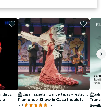
Andaluz
Casa Inquieta | Bar de tapas y restaurante en Sevilla
Sala X
cio
Flamenco-Show in Casa Inquieta
Francisca
5.0
(2)
Sevilla 2