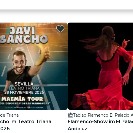
 de Triana
Tablao Flamenco El Palacio 
ncho im Teatro Triana,
Flamenco-Show im El Pala
2026
Andaluz