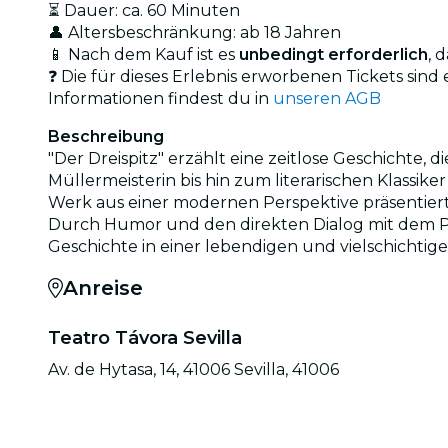
⏳ Dauer: ca. 60 Minuten
👤 Altersbeschränkung: ab 18 Jahren
📱 Nach dem Kauf ist es
unbedingt erforderlich
, 
❓ Die für dieses Erlebnis erworbenen Tickets s
Informationen findest du in
unseren AGB
Beschreibung
"Der Dreispitz" erzählt eine zeitlose Geschichte
Müllermeisterin bis hin zum literarischen Klassi
Werk aus einer modernen Perspektive präsentie
Durch Humor und den direkten Dialog mit dem Pu
Geschichte in einer lebendigen und vielschichtige
Anreise
Teatro Távora Sevilla
Av. de Hytasa, 14, 41006 Sevilla, 41006