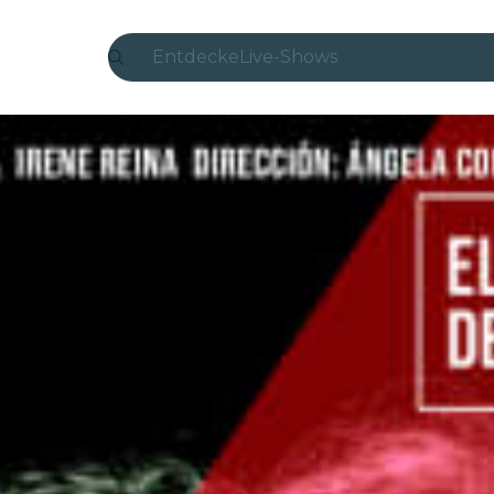
Entdecke
Live-Shows
Madrid
Candlelight
London
Erlebnisse und Städte
São Paulo
Seoul
Stadttouren
Konzerte