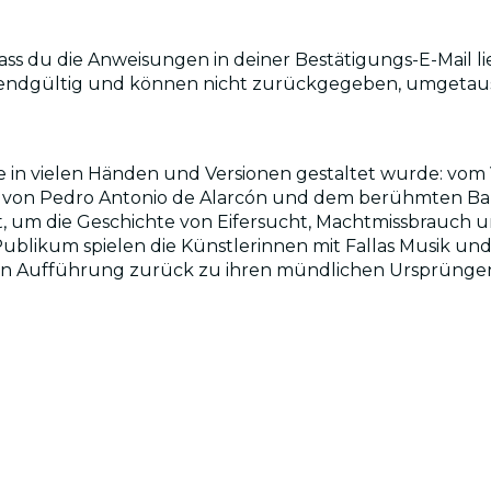
dass du die Anweisungen in deiner Bestätigungs-E-Mail li
ind endgültig und können nicht zurückgegeben, umgeta
, die in vielen Händen und Versionen gestaltet wurde: v
ker von Pedro Antonio de Alarcón und dem berühmten Ball
rt, um die Geschichte von Eifersucht, Machtmissbrauc
blikum spielen die Künstlerinnen mit Fallas Musik un
n Aufführung zurück zu ihren mündlichen Ursprüngen. Ho