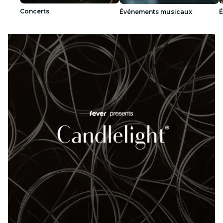
Concerts
Événements musicaux
É