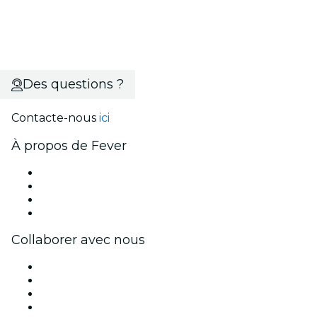
Des questions ?
Contacte-nous
ici
À propos de Fever
Presse
Travailler chez Fever
Cartes-cadeaux
Centre d'aide
Collaborer avec nous
Fever Zone
Publiez votre événement
Événements d'entreprise et avantages
Programme d'affiliation