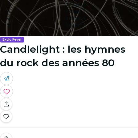
Image 2
Image 3
Image 4
Image 5
Exclu Fever
Candlelight : les hymnes
du rock des années 80