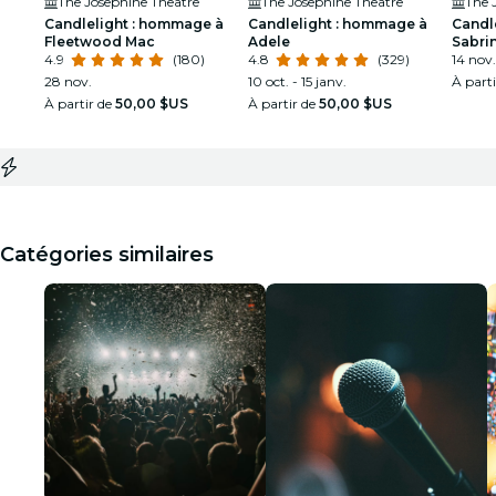
The Josephine Theatre
The Josephine Theatre
The 
Candlelight : hommage à
Candlelight : hommage à
Candl
Fleetwood Mac
Adele
Sabri
4.9
(180)
4.8
(329)
14 nov.
28 nov.
10 oct. - 15 janv.
À part
À partir de
50,00 $US
À partir de
50,00 $US
Catégories similaires