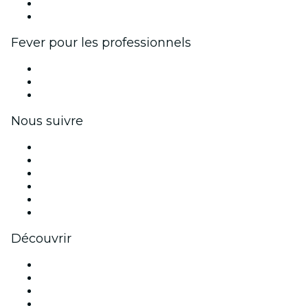
Programme d'ambassadeurs et d'influenceurs
Partenariats avec des marques
Fever pour les professionnels
Événements privés et billets de groupe
Avantages pour les entreprises
Coupons et cartes cadeaux pour les entreprises
Nous suivre
Facebook
X (Twitter)
Instagram
TikTok
LinkedIn
Youtube
Découvrir
Lieux d'événements à San Antonio
Aujourd'hui
Demain
Cette semaine