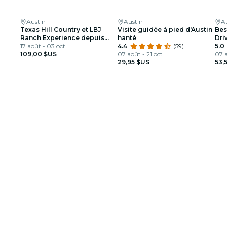
Austin
Austin
A
Texas Hill Country et LBJ
Visite guidée à pied d'Austin
Bes
Ranch Experience depuis
hanté
Dri
Austin
17 août - 03 oct.
4.4
(59)
Gui
5.0
109,00 $US
07 août - 21 oct.
07 a
29,95 $US
53,