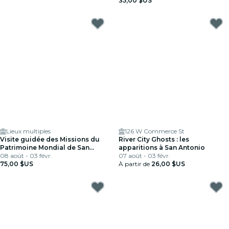
35,00 $US
Lieux multiples
126 W Commerce St
Visite guidée des Missions du
River City Ghosts : les
Patrimoine Mondial de San
apparitions à San Antonio
Antonio
08 août - 03 févr.
07 août - 03 févr.
75,00 $US
À partir de
26,00 $US