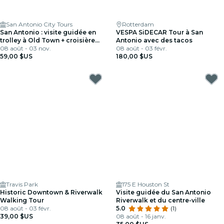
San Antonio City Tours
Rotterdam
San Antonio : visite guidée en
VESPA SiDECAR Tour à San
trolley à Old Town + croisière
Antonio avec des tacos
fluviale
08 août - 03 nov.
08 août - 03 févr.
59,00 $US
180,00 $US
Travis Park
175 E Houston St
Historic Downtown & Riverwalk
Visite guidée du San Antonio
Walking Tour
Riverwalk et du centre-ville
08 août - 03 févr.
5.0
(1)
39,00 $US
08 août - 16 janv.