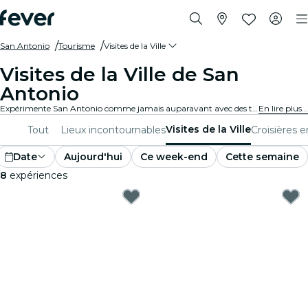
San Antonio
Tourisme
Visites de la Ville
Visites de la Ville de San
Antonio
Expérimente San Antonio comme jamais auparavant avec des tours de la ville et des forfaits de visite. En explorant les lieux emblématiques, les trésors cachés et les points incontournables locaux de San Antonio, tu découvriras les histoires qui donnent vie à la ville.
En lire plus...
Visites de la Ville
Tout
Lieux incontournables
Croisières en
Date
Aujourd'hui
Ce week-end
Cette semaine
8
expériences