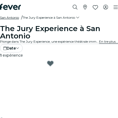
San Antonio
The Jury Experience à San Antonio
The Jury Experience à San
Antonio
Plonge dans The Jury Experience, une expérience théâtrale immersive où tu endosses le rôle de juré·e. Entre passions fatales et affaires médicales controversées, chaque procès révèle son lot de secrets et de drames. À toi d’examiner les preuves, d’écouter les arguments et de décider du sort de l’accusé·e.
En lire plus...
Date
1
expérience