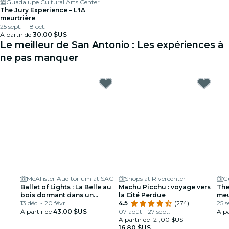
Guadalupe Cultural Arts Center
The Jury Experience – L'IA
meurtrière
25 sept. - 18 oct.
À partir de
30,00 $US
Le meilleur de San Antonio : Les expériences à
ne pas manquer
McAllister Auditorium at SAC
Shops at Rivercenter
Ballet of Lights : La Belle au
Machu Picchu : voyage vers
The
bois dormant dans un
la Cité Perdue
meu
spectacle étincelant
13 déc. - 20 févr.
4.5
(274)
25 s
À partir de
43,00 $US
07 août - 27 sept.
À pa
À partir de
21,00 $US
16,80 $US