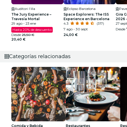
Auditori l’illa
Eclipso Barcelona
Pave
The Jury Experience –
Space Explorers: The ISS
Gira 
Travesía Mortal
Experience en Barcelona
2026 -
29 ago - 23 ene
4.3
(317)
SEGU
27 sep
7 ago - 30 sept
Desde
Hasta 20% de descuento
Desde
25,50 €
24,00 €
20,40 €
Categorías relacionadas
Comida y Bebida
Restaurantes
Res