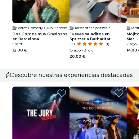
Secret Comedy Club Barcelona
Barbaritat Spritzeria
Jard
Dos Gordos muy Grasiosos,
Jueves saladitos en
Mojit
en Barcelona
Spritzeria Barbaritat
Mar
5 sept
5.0
(1)
7 ago 
12,00 €
13 ago - 31 dic
14,00
20,00 €
Descubre nuestras experiencias destacadas