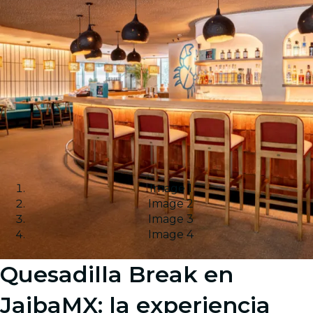
Image 1
Image 2
Image 3
Image 4
Quesadilla Break en
JaibaMX: la experiencia