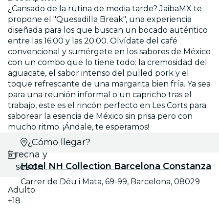
¿Cansado de la rutina de media tarde? JaibaMX te
propone el "Quesadilla Break", una experiencia
diseñada para los que buscan un bocado auténtico
entre las 16:00 y las 20:00. Olvídate del café
convencional y sumérgete en los sabores de México
con un combo que lo tiene todo: la cremosidad del
aguacate, el sabor intenso del pulled pork y el
toque refrescante de una margarita bien fría. Ya sea
para una reunión informal o un capricho tras el
trabajo, este es el rincón perfecto en Les Corts para
saborear la esencia de México sin prisa pero con
mucho ritmo. ¡Ándale, te esperamos!
Selecciona
¿Cómo llegar?
fecha y
Hotel NH Collection Barcelona Constanza
sesión
Carrer de Déu i Mata, 69-99, Barcelona, 08029
Adulto
+18