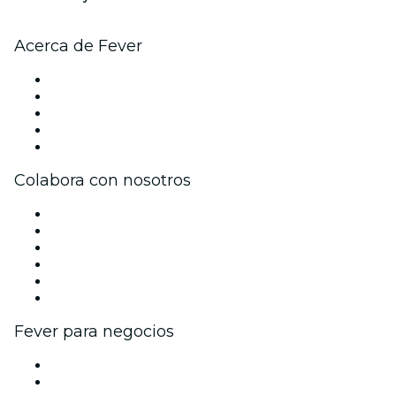
Acerca de Fever
Prensa
Únete al equipo
Becas de Excelencia
Tarjetas Regalo
Centro de asistencia
Colabora con nosotros
Gestiona tu evento
Publica tu evento
Eventos y beneficios para empresas
Programa de Afiliados
Programa de embajadores e influencers
Colaboraciones de marca
Fever para negocios
Eventos privados y entradas de grupo
Beneficios corporativos