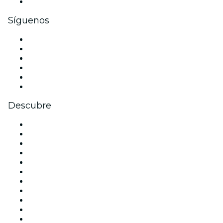
Tarjetas y cupones de regalo corporativos
Síguenos
Facebook
X (Twitter)
Instagram
TikTok
LinkedIn
Youtube
Descubre
Locales y espacios de eventos en Barcelona
España
Hoy
Mañana
Esta semana
Este fin de semana
Halloween
San Valentín
Navidad
La La Love You
Viva Suecia