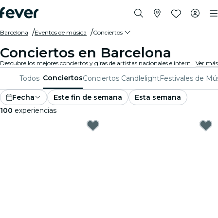
Barcelona
Eventos de música
Conciertos
Conciertos en Barcelona
Descubre los mejores conciertos y giras de artistas nacionales e internacionales en Barcelona. ¡Compra tu entrada en Fever, y disfruta de la mejor música!
Ver más
Conciertos
Todos
Conciertos Candlelight
Festivales de Mú
Fecha
Este fin de semana
Esta semana
100
experiencias