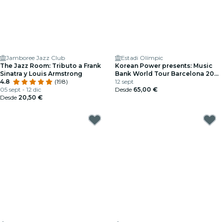
Jamboree Jazz Club
Estadi Olímpic
The Jazz Room: Tributo a Frank
Korean Power presents: Music
Sinatra y Louis Armstrong
Bank World Tour Barcelona 2026
4.8
(198)
en Estadi Olímpic
12 sept
05 sept - 12 dic
Desde
65,00 €
Desde
20,50 €