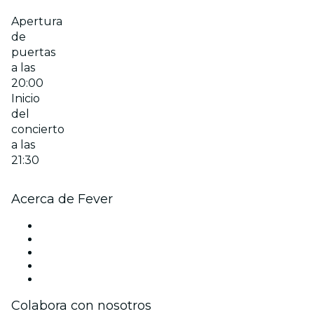
Apertura
de
puertas
a las
20:00
Inicio
del
concierto
a las
21:30
Acerca de Fever
Prensa
Únete al equipo
Becas de Excelencia
Tarjetas Regalo
Centro de asistencia
Colabora con nosotros