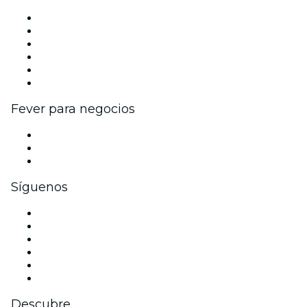
Gestiona tu evento
Publica tu evento
Eventos y beneficios para empresas
Programa de Afiliados
Programa de embajadores e influencers
Colaboraciones de marca
Fever para negocios
Eventos privados y entradas de grupo
Beneficios corporativos
Tarjetas y cupones de regalo corporativos
Síguenos
Facebook
X (Twitter)
Instagram
TikTok
LinkedIn
Youtube
Descubre