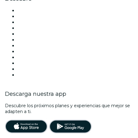
Locales y espacios de eventos en Barcelona
España
Hoy
Mañana
Esta semana
Este fin de semana
Halloween
San Valentín
Navidad
La La Love You
Viva Suecia
Año Nuevo
Descarga nuestra app
Descubre los próximos planes y experiencias que mejor se
adapten a ti.