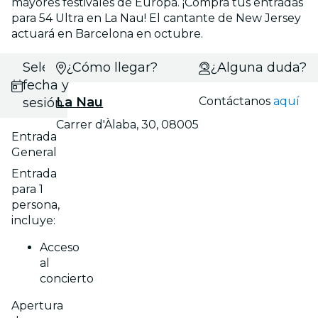
mayores festivales de Europa. ¡Compra tus entradas
para 54 Ultra en La Nau! El cantante de New Jersey
actuará en Barcelona en octubre.
Selecciona
¿Cómo llegar?
¿Alguna duda?
fecha y
La Nau
Contáctanos
aquí
sesión
Carrer d'Àlaba, 30, 08005
Entrada
General
Entrada
para 1
persona,
incluye:
Acceso
al
concierto
Apertura