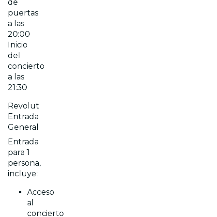
de
puertas
a las
20:00
Inicio
del
concierto
a las
21:30
Revolut
Entrada
General
Entrada
para 1
persona,
incluye:
Acceso
al
concierto