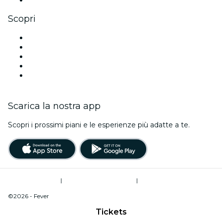
Scopri
Luoghi a Boston
Oggi
Domani
Questa settimana
Questo fine settimana
Scarica la nostra app
Scopri i prossimi piani e le esperienze più adatte a te.
Termini di utilizzo
|
Informativa sulla privacy
|
Do Not Sell My Personal Information / Cookies Management
©2026 - Fever
Tickets