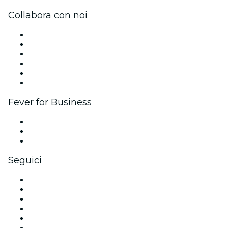
Collabora con noi
Gestisci il tuo evento
Pubblica il tuo evento
Eventi aziendali & benefit
Programma di affiliazione
Programma Ambassador e Influencer
Brand partnership
Fever for Business
Eventi privati e biglietti di gruppo
Benefit aziendali
Gift card e voucher aziendali
Seguici
Facebook
X (Twitter)
Instagram
TikTok
LinkedIn
Youtube