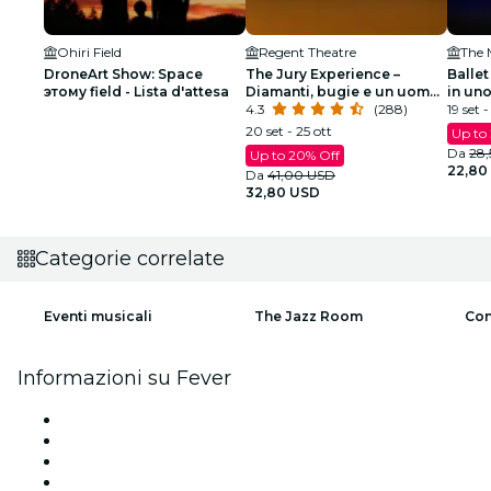
Ohiri Field
Regent Theatre
DroneArt Show: Space
The Jury Experience –
Ballet
этому field - Lista d'attesa
Diamanti, bugie e un uomo
in un
morto: Boston giudicherà?
4.3
(288)
scinti
19 set -
20 set - 25 ott
Up to
Da
28
Up to 20% Off
22,80
Da
41,00 USD
32,80 USD
Categorie correlate
Eventi musicali
The Jazz Room
Con
Informazioni su Fever
Stampa
Unisciti al team
Carte regalo
Centro assistenza