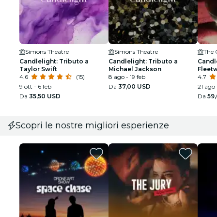
Simons Theatre
Simons Theatre
Candlelight: Tributo a
Candlelight: Tributo a
Candle
Taylor Swift
Michael Jackson
Fleet
4.6
(15)
8 ago - 19 feb
4.7
9 ott - 6 feb
Da
37,00 USD
21 ago
Da
35,50 USD
Da
59
Scopri le nostre migliori esperienze