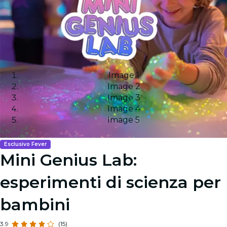
Image 1
Image 2
Image 3
Image 4
Image 5
Esclusivo Fever
Mini Genius Lab:
esperimenti di scienza per
bambini
3.9
(15)