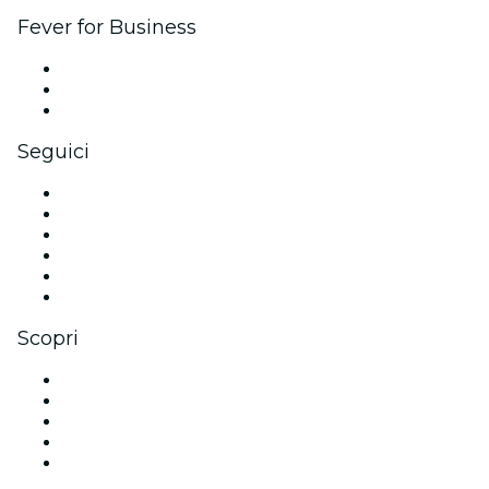
Fever for Business
Eventi privati e biglietti di gruppo
Benefit aziendali
Gift card e voucher aziendali
Seguici
Facebook
X (Twitter)
Instagram
TikTok
LinkedIn
Youtube
Scopri
Luoghi a Chicago
Oggi
Domani
Questa settimana
Questo fine settimana