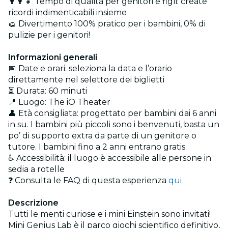
👨‍👩‍👧 Tempo di qualità per genitori e figli: create
ricordi indimenticabili insieme
🧽 Divertimento 100% pratico per i bambini, 0% di
pulizie per i genitori!
Informazioni generali
📅 Date e orari: seleziona la data e l’orario
direttamente nel selettore dei biglietti
⏳ Durata: 60 minuti
📍 Luogo: The iO Theater
👤 Età consigliata: progettato per bambini dai 6 anni
in su. I bambini più piccoli sono i benvenuti, basta un
po’ di supporto extra da parte di un genitore o
tutore. I bambini fino a 2 anni entrano gratis.
♿ Accessibilità: il luogo è accessibile alle persone in
sedia a rotelle
❓ Consulta le FAQ di questa esperienza
qui
Descrizione
Tutti le menti curiose e i mini Einstein sono invitati!
Mini Genius Lab è il parco giochi scientifico definitivo,