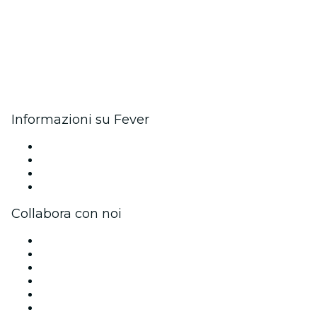
Informazioni su Fever
Stampa
Unisciti al team
Carte regalo
Centro assistenza
Collabora con noi
Gestisci il tuo evento
Pubblica il tuo evento
Eventi aziendali & benefit
Programma di affiliazione
Programma Ambassador e Influencer
Brand partnership