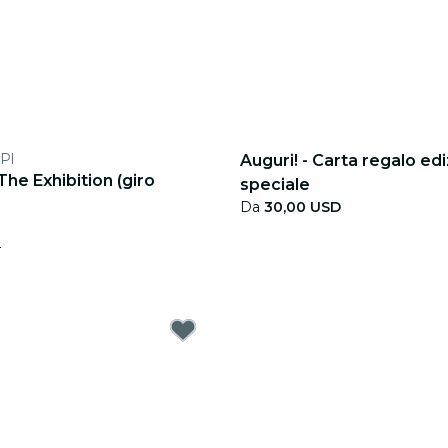
Pl
Auguri! - Carta regalo ed
 The Exhibition (giro
speciale
Da
30,00 USD
D