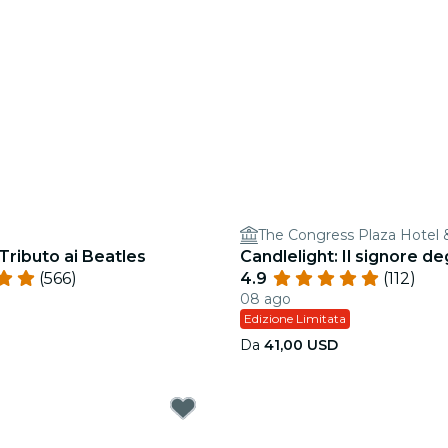
 Tributo ai Beatles
Candlelight: Il signore deg
(566)
4.9
(112)
08 ago
Edizione Limitata
Da
41,00 USD