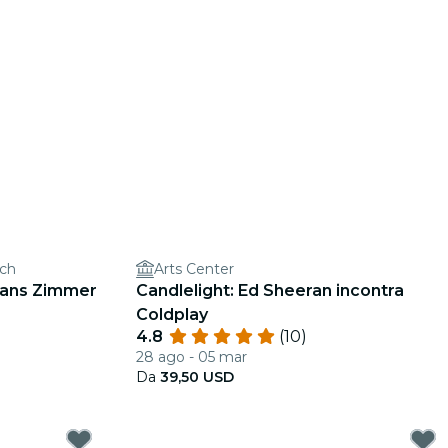
rch
Arts Center
 Hans Zimmer
Candlelight: Ed Sheeran incontra
Coldplay
4.8
(10)
28 ago - 05 mar
Da
39,50 USD