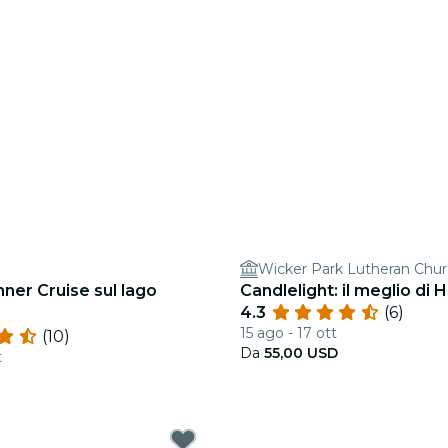
Wicker Park Lutheran Chu
ner Cruise sul lago
Candlelight: il meglio di
4.3
(6)
15 ago - 17 ott
(10)
Da
55,00 USD
t