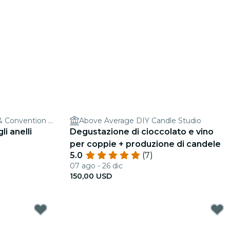
The Congress Plaza Hotel & Convention Center
Above Average DIY Candle Studio
li anelli
Degustazione di cioccolato e vino
per coppie + produzione di candele
5.0
(7)
07 ago - 26 dic
150,00 USD