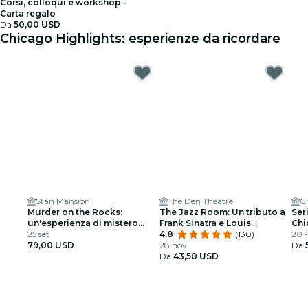
Corsi, colloqui e workshop -
Carta regalo
Da
50,00 USD
Chicago Highlights: esperienze da ricordare
Stan Mansion
The Den Theatre
C
Murder on the Rocks:
The Jazz Room: Un tributo a
Ser
un'esperienza di mistero
Frank Sinatra e Louis
Chi
omicida e cocktail
25 set
Armstrong
4.8
(130)
20 -
79,00 USD
28 nov
Da
Da
43,50 USD