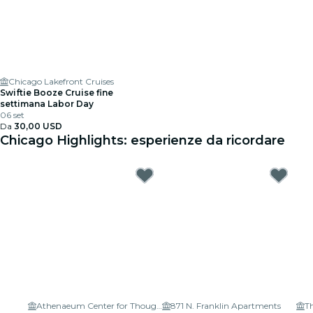
Chicago Lakefront Cruises
Swiftie Booze Cruise fine
settimana Labor Day
06 set
Da
30,00 USD
Chicago Highlights: esperienze da ricordare
Athenaeum Center for Thought & Culture
871 N. Franklin Apartments
T