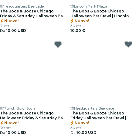
Headquarters Beercade
Lincoln Park Plaza
The Boos & Booze Chicago
The Boos & Booze Chicago
Friday & Saturday Halloween Bar
Halloween Bar Crawl | Lincoln
Crawl | River North
Nuovo!
Park
Nuovo!
31 ott
30 ott
Da
10,00 USD
10,00 €
Punch Bowl Social
Headquarters Beercade
The Boos & Booze Chicago
The Boos & Booze Chicago
Halloween Friday & Saturday Bar
Friday Halloween Bar Crawl |
Crawl | West Loop
Nuovo!
River North & West Loop
Nuovo!
30 ott
30 ott
Da
10,00 USD
Da
10,00 USD