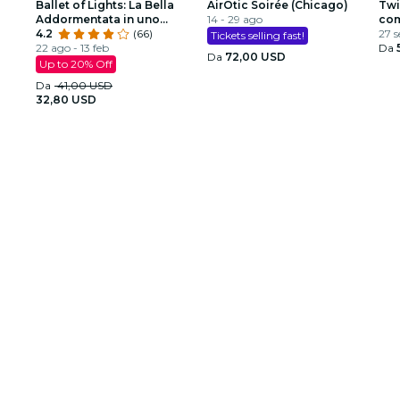
Ballet of Lights: La Bella
AirOtic Soirée (Chicago)
Twi
Addormentata in uno
14 - 29 ago
com
spettacolo scintillante
4.2
(66)
i s
27 s
Tickets selling fast!
22 ago - 13 feb
Da
Da
72,00 USD
Up to 20% Off
Da
41,00 USD
32,80 USD