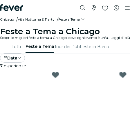
Chicago
Vita Notturna & Party
Feste a Tema
Feste a Tema a Chicago
Scopri le migliori feste a tema a Chicago, dove ogni evento è un'avventura unica! Serate glamour, party al neon, serate retrò, festival nazionali e tanto altro ti garantiamo esperienze uniche! Balla e crea ricordi indimenticabili!
Leggi di più
Feste a Tema
Tutti
Tour dei Pub
Feste in Barca
Data
7
esperienze