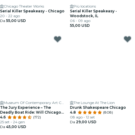
Chicago Theater Works
Più locations
Serial Killer Speakeasy - Chicago
Serial Killer Speakeasy -
20 - 22 ago
Woodstock, IL
Da
55,00 USD
06 - 09 ago
55,00 USD
Museum Of Contemporary Art Chicago
The Lounge At The Lion
The Jury Experience – The
Drunk Shakespeare Chicago
Deadly Boat Ride: Will Chicago
4.8
(808)
Deliver Justice?
4.6
(172)
08 ago - 12 set
25 set - 24 gen
Da
29,00 USD
Da
45,00 USD