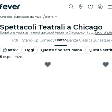
Chicago
Spettacoli dal vivo
Teatro
Spettacoli Teatrali a Chicago
Scopri una vasta gamma di spettacoli teatrali a Chicago con tutti i tipi di produzioni disponibili e trascorri una piacevole serata in ottima compagnia. Qualunque siano i tuoi gusti, sei sicuro di trovare uno spettacolo adatto a te.
Leggi di più
Teatro
Tutti
Stand-Up Comedy
Danza Classica
Burlesque 
Data
Oggi
Questo fine settimana
Questa sett
5
esperienze