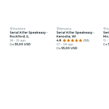
Rockford
Kenosha
S
Serial Killer Speakeasy -
Serial Killer Speakeasy -
Ser
Rockford, IL
Kenosha, WI
Mic
28 - 29 ago
4.8
(153)
13 -
Da
55,00 USD
07 - 08 ago
Da
Da
55,00 USD