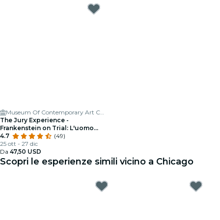
Museum Of Contemporary Art Chicago
The Jury Experience -
Frankenstein on Trial: L'uomo
che sfidò Dio: Chicago farà
4.7
(49)
giustizia?
25 ott - 27 dic
Da
47,50 USD
Scopri le esperienze simili vicino a Chicago