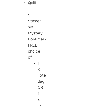
⁠Quill
+
SG
Sticker
set
⁠Mystery
Bookmark
⁠FREE
choice
of
1
x
Tote
Bag
OR
1
x
T-