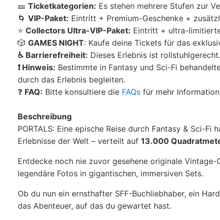
🎫
Ticketkategorien:
Es stehen mehrere Stufen zur V
🌀
VIP-Paket:
Eintritt + Premium-Geschenke + zusätzl
⭐
Collectors Ultra-VIP-Paket:
Eintritt + ultra-limitie
🎲
GAMES NIGHT
: Kaufe deine Tickets für das exklus
♿ Barrierefreiheit:
Dieses Erlebnis ist rollstuhlgerecht
❗ Hinweis:
Bestimmte in Fantasy und Sci-Fi behandelt
durch das Erlebnis begleiten.
❓
FAQ:
Bitte konsultiere die
FAQs
für mehr Informatio
Beschreibung
PORTALS: Eine epische Reise durch Fantasy & Sci-Fi hat
Erlebnisse der Welt – verteilt auf
13.000 Quadratmete
Entdecke noch nie zuvor gesehene originale Vintage-
legendäre Fotos in gigantischen, immersiven Sets.
Ob du nun ein ernsthafter SFF-Buchliebhaber, ein Har
das Abenteuer, auf das du gewartet hast.