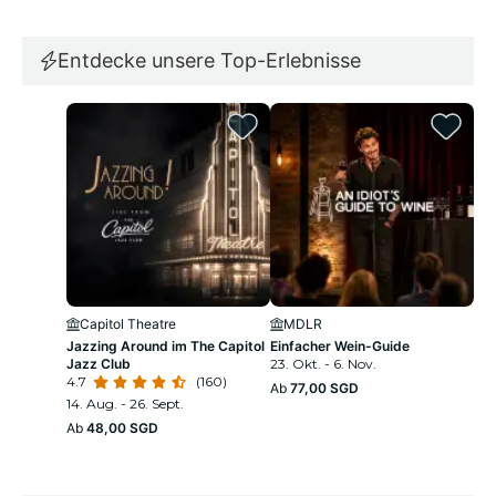
Entdecke unsere Top-Erlebnisse
Capitol Theatre
MDLR
U
Jazzing Around im The Capitol
Einfacher Wein-Guide
Uni
Jazz Club
23. Okt. - 6. Nov.
4.8
4.7
(160)
8. 
Ab
77,00 SGD
14. Aug. - 26. Sept.
Ab
Ab
48,00 SGD