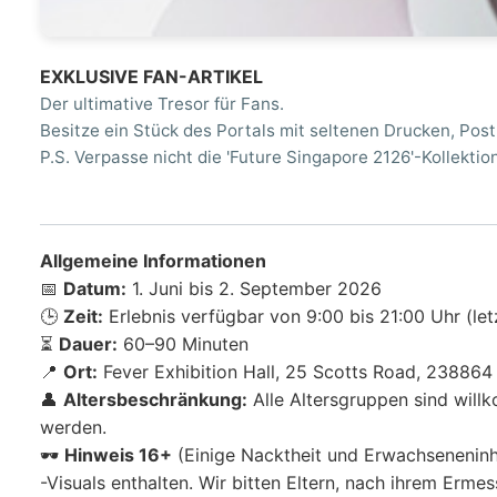
EXKLUSIVE FAN-ARTIKEL
Der ultimative Tresor für Fans.
Besitze ein Stück des Portals mit seltenen Drucken, Po
P.S. Verpasse nicht die 'Future Singapore 2126'-Kollektion
Allgemeine Informationen
📅
Datum:
1. Juni bis 2. September 2026
🕒
Zeit:
Erlebnis verfügbar von 9:00 bis 21:00 Uhr (let
⏳
Dauer:
60–90 Minuten
📍
Ort:
Fever Exhibition Hall, 25 Scotts Road, 238864
👤
Altersbeschränkung:
Alle Altersgruppen sind will
werden.
🕶️
Hinweis 16+
(Einige Nacktheit und Erwachseneninha
-Visuals enthalten. Wir bitten Eltern, nach ihrem Erme