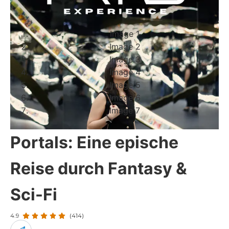
Image 1
Image 2
Image 3
Image 4
Image 5
Image 6
Image 7
Portals: Eine epische
Reise durch Fantasy &
Sci-Fi
4.9
(414)