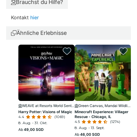
Brauchst du Hilfe?
Kontakt
hier
Ähnliche Erlebnisse
WEAVE at Resorts World Sentosa
Green Canvas, Mandai Wildlife Reserve
K
Harry Potter: Visions of Magic
Minecraft Experience: Villager
Ki
4.4
(1069)
Rescue - Chicago, IL
Kin
4.5
(1274)
4.2
8. Aug. - 31. Okt.
8. Aug. - 13. Sept.
11.
Ab
49,00 SGD
Ab
46,00 SGD
Ab