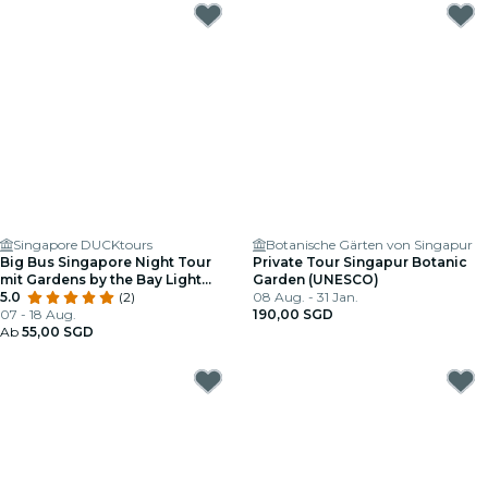
Singapore DUCKtours
Botanische Gärten von Singapur
Big Bus Singapore Night Tour
Private Tour Singapur Botanic
mit Gardens by the Bay Light
Garden (UNESCO)
Show
5.0
(2)
08 Aug. - 31 Jan.
07 - 18 Aug.
190,00 SGD
Ab
55,00 SGD