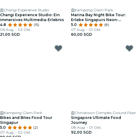
Changi Experience Studio
Kampong Glam Park
Changi Experience Studio: Ein
Marina Bay Night Bike Tour:
immersives Multimedia-Erlebnis
Erlebe Singapurs Neon-
4.8
(15)
Abendkulisse
5.0
(8)
06 Aug. - 02 Okt.
07 Aug. - 01 Okt.
21,00 SGD
60,00 SGD
Kampong Glam Park
Chinatown Complex Ground Floor
Bikes and Bites Food Tour
Singapore Ultimate Food
Singapur
Journey
5.0
(2)
08 Aug. - 01 Okt.
07 Aug. - 02 Okt.
92,00 SGD