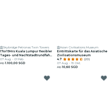
Skybridge Petronas Twin Towers
Asian Civilisations Museum
17or19Hrs Kuala Lumpur flexibler
Eintrittskarte für das Asiatische
Tages- und Nachtstadtrundfahrt
Zivilisationsmuseum
von Singapur mit Tourguide
07 Aug. - 01 Feb.
4.7
(20)
Ab
1.100,00 SGD
07 Aug. - 19 Okt.
Ab
10,60 SGD