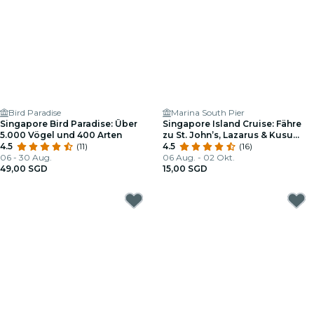
Bird Paradise
Marina South Pier
Singapore Bird Paradise: Über
Singapore Island Cruise: Fähre
5.000 Vögel und 400 Arten
zu St. John’s, Lazarus & Kusu
4.5
(11)
Inseln
4.5
(16)
06 - 30 Aug.
06 Aug. - 02 Okt.
49,00 SGD
15,00 SGD