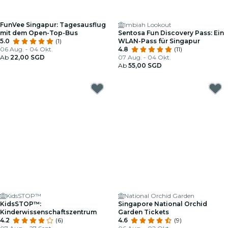
FunVee Singapur: Tagesausflug
Imbiah Lookout
mit dem Open-Top-Bus
Sentosa Fun Discovery Pass: Ein
5.0
(1)
WLAN-Pass für Singapur
06 Aug. - 04 Okt.
4.8
(11)
Ab
22,00 SGD
07 Aug. - 04 Okt.
Ab
55,00 SGD
KidsSTOP™
National Orchid Garden
KidsSTOP™:
Singapore National Orchid
Kinderwissenschaftszentrum
Garden Tickets
4.2
(6)
4.6
(9)