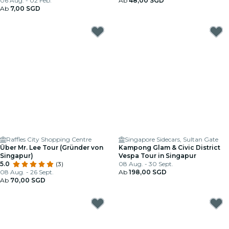
06 Aug. - 02 Feb.
Ab
48,00 SGD
Ab
7,00 SGD
Raffles City Shopping Centre
Singapore Sidecars, Sultan Gate
Über Mr. Lee Tour (Gründer von
Kampong Glam & Civic District
Singapur)
Vespa Tour in Singapur
5.0
(3)
08 Aug. - 30 Sept.
08 Aug. - 26 Sept.
Ab
198,00 SGD
Ab
70,00 SGD