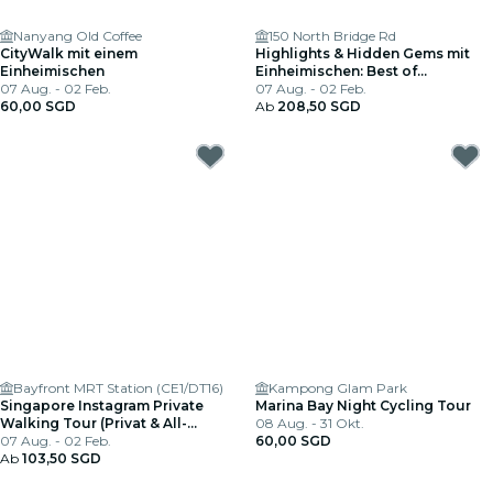
Nanyang Old Coffee
150 North Bridge Rd
CityWalk mit einem
Highlights & Hidden Gems mit
Einheimischen
Einheimischen: Best of
07 Aug. - 02 Feb.
Singapore Privattour
07 Aug. - 02 Feb.
60,00 SGD
Ab
208,50 SGD
Bayfront MRT Station (CE1/DT16)
Kampong Glam Park
Singapore Instagram Private
Marina Bay Night Cycling Tour
Walking Tour (Privat & All-
08 Aug. - 31 Okt.
Inclusive)
07 Aug. - 02 Feb.
60,00 SGD
Ab
103,50 SGD