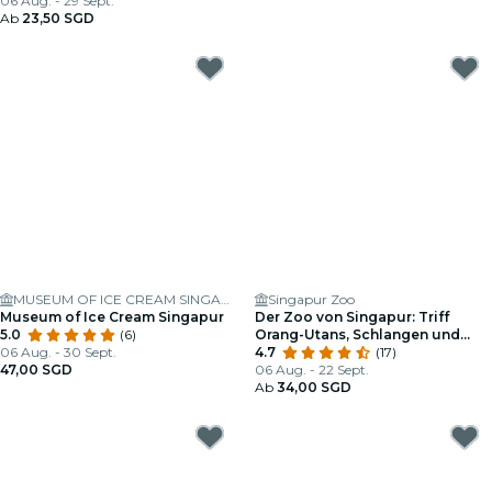
06 Aug. - 29 Sept.
Ab
23,50 SGD
MUSEUM OF ICE CREAM SINGAPORE
Singapur Zoo
Museum of Ice Cream Singapur
Der Zoo von Singapur: Triff
5.0
(6)
Orang-Utans, Schlangen und
06 Aug. - 30 Sept.
mehr
4.7
(17)
47,00 SGD
06 Aug. - 22 Sept.
Ab
34,00 SGD