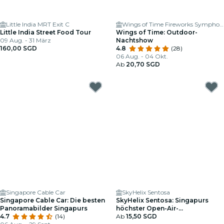
Little India MRT Exit C
Wings of Time Fireworks Symphony
Little India Street Food Tour
Wings of Time: Outdoor-
09 Aug. - 31 März
Nachtshow
160,00 SGD
4.8
(28)
06 Aug. - 04 Okt.
Ab
20,70 SGD
Singapore Cable Car
SkyHelix Sentosa
Singapore Cable Car: Die besten
SkyHelix Sentosa: Singapurs
Panoramabilder Singapurs
höchster Open-Air-
4.7
(14)
Panoramaflug
Ab
15,50 SGD