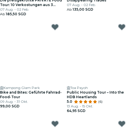
Die preisgekrönte PRIVATE Food
Disappearing Trades
Tour: 10 Verkostungen aus 3
07 Aug. - 02 Feb.
Kulturen
07 Aug. - 02 Feb.
Ab
135,00 SGD
Ab
185,50 SGD
Kampong Glam Park
Toa Payoh
Bike and Bites: Geführte Fahrrad-
Public Housing Tour – Into the
Food-Tour
HDB Heartlands
09 Aug. - 31 Okt.
5.0
(6)
99,00 SGD
13 Aug. - 15 Okt.
64,95 SGD