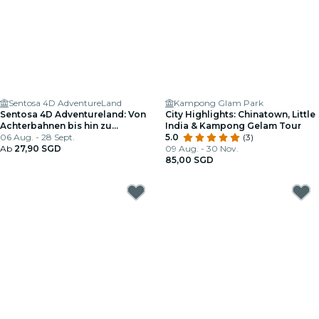
Sentosa 4D AdventureLand
Kampong Glam Park
Sentosa 4D Adventureland: Von
City Highlights: Chinatown, Little
Achterbahnen bis hin zu
India & Kampong Gelam Tour
Dschungelreisen
06 Aug. - 28 Sept.
5.0
(3)
Ab
27,90 SGD
09 Aug. - 30 Nov.
85,00 SGD