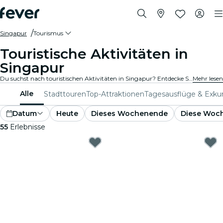
Singapur
Tourismus
Touristische Aktivitäten in
Singapur
Du suchst nach touristischen Aktivitäten in Singapur? Entdecke Singapur – mach dich bereit für ein Abenteuer nach dem anderen mit diesen spannenden Erlebnissen, die speziell für Touristen entwickelt wurden. Erlebe das Beste von Singapur !
Mehr lesen
Alle
Stadttouren
Top-Attraktionen
Tagesausflüge & Exku
Datum
Heute
Dieses Wochenende
Diese Woc
55
Erlebnisse