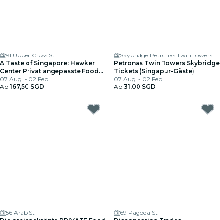
91 Upper Cross St
Skybridge Petronas Twin Towers
A Taste of Singapore: Hawker
Petronas Twin Towers Skybridge
Center Privat angepasste Food
Tickets (Singapur-Gäste)
Tour
07 Aug. - 02 Feb.
07 Aug. - 02 Feb.
Ab
167,50 SGD
Ab
31,00 SGD
56 Arab St
69 Pagoda St