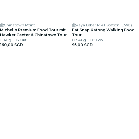
Chinatown Point
Paya Lebar MRT Station (EW8)
Michelin Premium Food Tour mit
Eat Snap Katong Walking Food
Hawker Center & Chinatown Tour
Tour
11 Aug. - 15 Okt.
08 Aug. - 02 Feb.
160,00 SGD
95,00 SGD