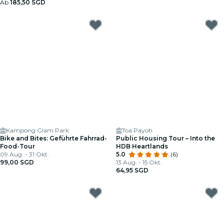
Ab
185,50 SGD
Kampong Glam Park
Toa Payoh
Bike and Bites: Geführte Fahrrad-
Public Housing Tour – Into the
Food-Tour
HDB Heartlands
09 Aug. - 31 Okt.
5.0
(6)
99,00 SGD
13 Aug. - 15 Okt.
64,95 SGD