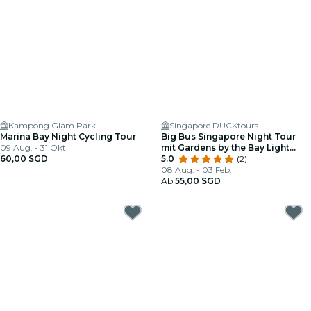
Kampong Glam Park
Singapore DUCKtours
Marina Bay Night Cycling Tour
Big Bus Singapore Night Tour
09 Aug. - 31 Okt.
mit Gardens by the Bay Light
60,00 SGD
Show
5.0
(2)
08 Aug. - 03 Feb.
Ab
55,00 SGD