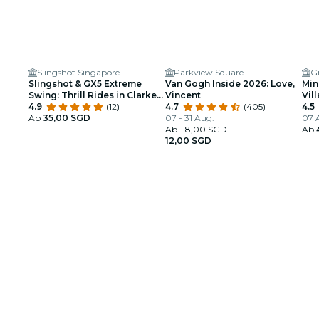
Slingshot Singapore
Parkview Square
G
Slingshot & GX5 Extreme
Van Gogh Inside 2026: Love,
Min
Swing: Thrill Rides in Clarke
Vincent
Vil
Quay
4.9
(12)
4.7
(405)
4.5
Ab
35,00 SGD
07 - 31 Aug.
07 A
Ab
18,00 SGD
Ab
12,00 SGD