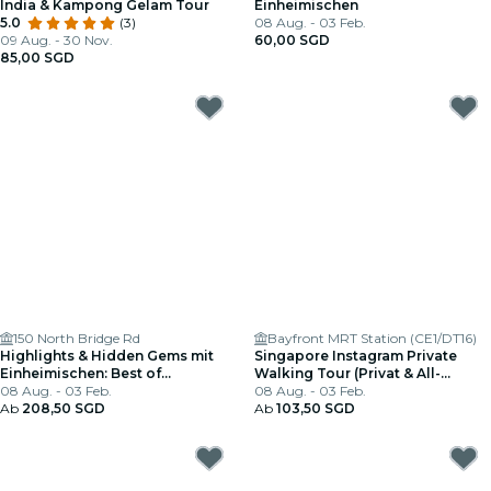
India & Kampong Gelam Tour
Einheimischen
5.0
(3)
08 Aug. - 03 Feb.
09 Aug. - 30 Nov.
60,00 SGD
85,00 SGD
150 North Bridge Rd
Bayfront MRT Station (CE1/DT16)
Highlights & Hidden Gems mit
Singapore Instagram Private
Einheimischen: Best of
Walking Tour (Privat & All-
Singapore Privattour
08 Aug. - 03 Feb.
Inclusive)
08 Aug. - 03 Feb.
Ab
208,50 SGD
Ab
103,50 SGD