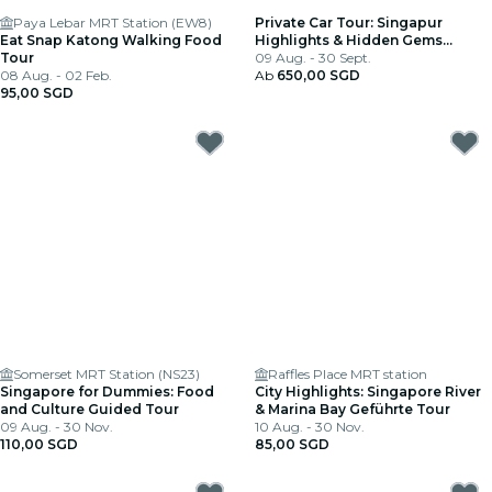
Paya Lebar MRT Station (EW8)
Private Car Tour: Singapur
Eat Snap Katong Walking Food
Highlights & Hidden Gems
Tour
(Halbtages-Tour)
09 Aug. - 30 Sept.
08 Aug. - 02 Feb.
Ab
650,00 SGD
95,00 SGD
Somerset MRT Station (NS23)
Raffles Place MRT station
Singapore for Dummies: Food
City Highlights: Singapore River
and Culture Guided Tour
& Marina Bay Geführte Tour
09 Aug. - 30 Nov.
10 Aug. - 30 Nov.
110,00 SGD
85,00 SGD