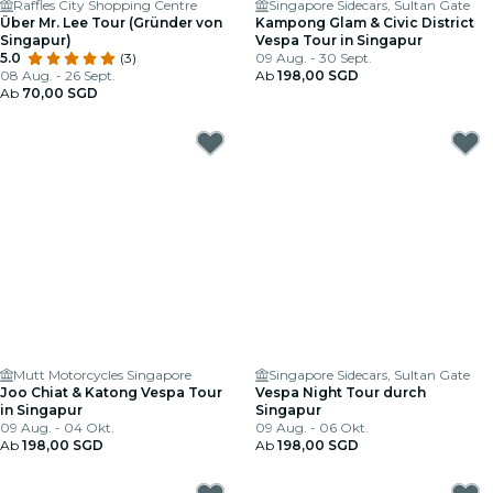
Raffles City Shopping Centre
Singapore Sidecars, Sultan Gate
Über Mr. Lee Tour (Gründer von
Kampong Glam & Civic District
Singapur)
Vespa Tour in Singapur
5.0
(3)
09 Aug. - 30 Sept.
08 Aug. - 26 Sept.
Ab
198,00 SGD
Ab
70,00 SGD
Mutt Motorcycles Singapore
Singapore Sidecars, Sultan Gate
Joo Chiat & Katong Vespa Tour
Vespa Night Tour durch
in Singapur
Singapur
09 Aug. - 04 Okt.
09 Aug. - 06 Okt.
Ab
198,00 SGD
Ab
198,00 SGD