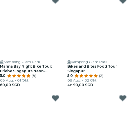
Kampong Glam Park
Kampong Glam Park
Marina Bay Night Bike Tour:
Bikes and Bites Food Tour
Erlebe Singapurs Neon-
Singapur
Abendkulisse
5.0
(8)
5.0
(2)
08 Aug. - 01 Okt.
08 Aug. - 02 Okt.
60,00 SGD
Ab
90,00 SGD