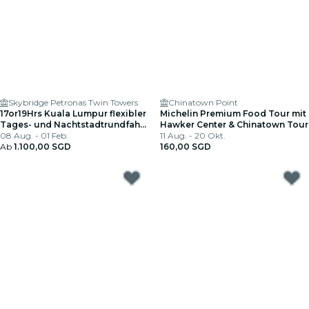
Skybridge Petronas Twin Towers
Chinatown Point
17or19Hrs Kuala Lumpur flexibler
Michelin Premium Food Tour mit
Tages- und Nachtstadtrundfahrt
Hawker Center & Chinatown Tour
von Singapur mit Tourguide
08 Aug. - 01 Feb.
11 Aug. - 20 Okt.
Ab
1.100,00 SGD
160,00 SGD