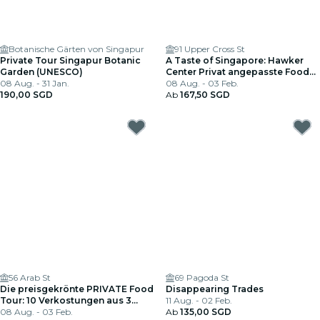
Botanische Gärten von Singapur
91 Upper Cross St
Private Tour Singapur Botanic
A Taste of Singapore: Hawker
Garden (UNESCO)
Center Privat angepasste Food
08 Aug. - 31 Jan.
Tour
08 Aug. - 03 Feb.
190,00 SGD
Ab
167,50 SGD
56 Arab St
69 Pagoda St
Die preisgekrönte PRIVATE Food
Disappearing Trades
Tour: 10 Verkostungen aus 3
11 Aug. - 02 Feb.
Kulturen
08 Aug. - 03 Feb.
Ab
135,00 SGD