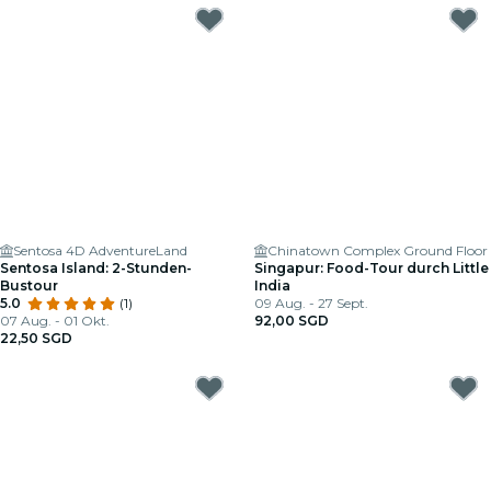
Sentosa 4D AdventureLand
Chinatown Complex Ground Floor
Sentosa Island: 2-Stunden-
Singapur: Food-Tour durch Little
Bustour
India
5.0
(1)
09 Aug. - 27 Sept.
07 Aug. - 01 Okt.
92,00 SGD
22,50 SGD