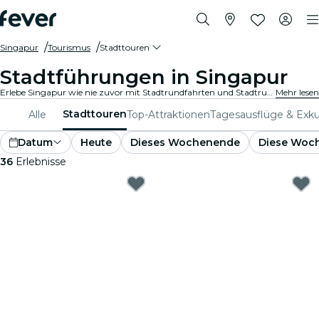
Singapur
Tourismus
Stadttouren
Stadtführungen in Singapur
Erlebe Singapur wie nie zuvor mit Stadtrundfahrten und Stadtrundfahrtpaketen. Während du die berühmten Wahrzeichen, versteckten Juwelen und lokalen Hotspots von Singapur erkundest, entdeckst du die Geschichten, die die Stadt zum Leben erwecken.
Mehr lesen
Stadttouren
Alle
Top-Attraktionen
Tagesausflüge & Exku
Datum
Heute
Dieses Wochenende
Diese Woc
36
Erlebnisse