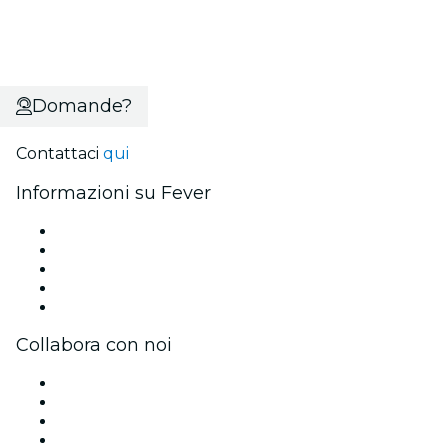
Domande?
Contattaci
qui
Informazioni su Fever
Stampa
Unisciti al team
Impressum
Carte regalo
Centro assistenza
Collabora con noi
Gestisci il tuo evento
Pubblica il tuo evento
Eventi aziendali & benefit
Programma di affiliazione