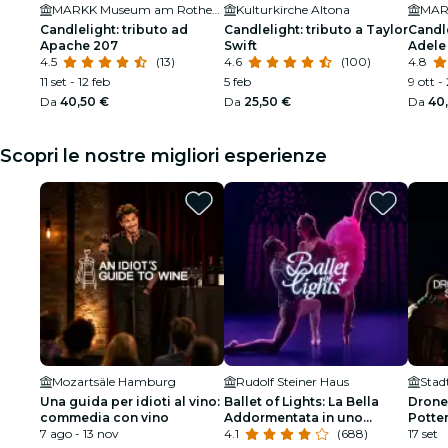
MARKK Museum am Rothenbaum
Kulturkirche Altona
Candlelight: tributo ad
Candlelight: tributo a Taylor
Candle
Apache 207
Swift
Adele
4.5
(13)
4.6
(100)
4.8
11 set - 12 feb
5 feb
9 ott -
Da
40,50 €
Da
25,50 €
Da
40
Scopri le nostre migliori esperienze
Mozartsäle Hamburg
Rudolf Steiner Haus
Stad
Una guida per idioti al vino:
Ballet of Lights: La Bella
Drone
commedia con vino
Addormentata in uno
Potte
7 ago - 13 nov
spettacolo scintillante
4.1
(688)
17 set