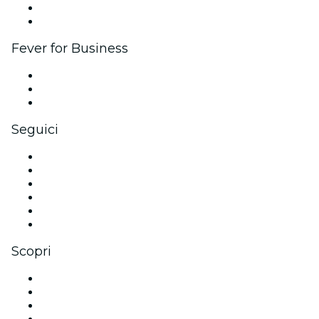
Programma Ambassador e Influencer
Brand partnership
Fever for Business
Eventi privati e biglietti di gruppo
Benefit aziendali
Gift card e voucher aziendali
Seguici
Facebook
X (Twitter)
Instagram
TikTok
LinkedIn
Youtube
Scopri
Luoghi a Amburgo
Oggi
Domani
Questa settimana