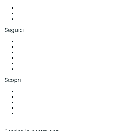
Eventi privati e biglietti di gruppo
Benefit aziendali
Gift card e voucher aziendali
Seguici
Facebook
X (Twitter)
Instagram
TikTok
LinkedIn
Youtube
Scopri
Luoghi a Portland
Oggi
Domani
Questa settimana
Questo fine settimana