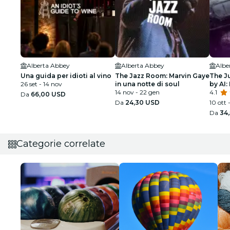
Alberta Abbey
Alberta Abbey
Albe
Una guida per idioti al vino
The Jazz Room: Marvin Gaye
The J
26 set - 14 nov
in una notte di soul
by AI
14 nov - 22 gen
giusti
4.1
Da
66,00 USD
Da
24,30 USD
10 ott 
Da
34
Categorie correlate