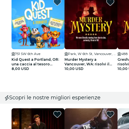
751 SW 6th Ave
Park, W 6th St, Vancouver, WA 98660, USA
Kid Quest a Portland, OR:
Murder Mystery a
Gresh
una caccia al tesoro
Vancouver, WA: risolvi il
risolvi
interattiva per famiglie (4–8
8,00 USD
caso!
10,00 USD
10,00
anni)
Scopri le nostre migliori esperienze