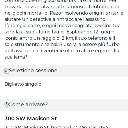
contorta dove in gioco sono la vita e la morte. Per
trovarla, dovrai salvare altri sconosciuti intrappolati
nei giochi mortali di Razor risolvendo enigmi sinistri e
aiutare un detective a rintracciare l’assassino.
L’orologio corre, e ogni mossa sbagliata avvicina tua
sorella al suo ultimo taglio. Esplorando 12 luoghi
iconici entro un raggio di 2 km, il tuo telefono è il
solo strumento che hai. Riuscirai a essere più furbo
dell’assassino o diventerai solo un altro segno sulla
sua lama?
Seleziona sessione
Biglietto singolo
Come arrivare?
300 SW Madison St
300 SW Madison St, Portland, OR 97204, USA,