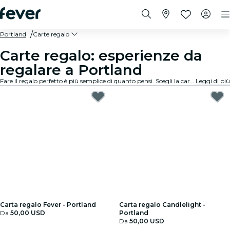
Portland
Carte regalo
Carte regalo: esperienze da
regalare a Portland
Fare il regalo perfetto è più semplice di quanto pensi. Scegli la carta regalo, seleziona l'importo e regala un momento indimenticabile. Zero stress, massima flessibilità, successo garantito.
Leggi di più
Carta regalo Fever - Portland
Carta regalo Candlelight -
Da
50,00 USD
Portland
Da
50,00 USD