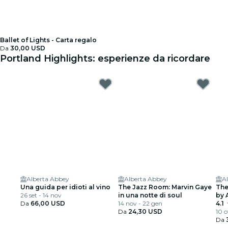
Ballet of Lights - Carta regalo
Da
30,00 USD
Portland Highlights: esperienze da ricordare
Alberta Abbey
Alberta Abbey
A
Una guida per idioti al vino
The Jazz Room: Marvin Gaye
The
26 set - 14 nov
in una notte di soul
by 
Da
66,00 USD
14 nov - 22 gen
giu
4.1
Da
24,30 USD
10 o
Da