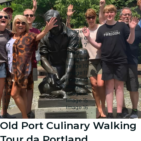
Image 1
Image 2
Image 3
Image 4
Image 5
Image 6
Image 7
Image 8
Image 9
Image 10
Image 11
Image 12
Image 13
Image 14
Image 15
Image 16
Old Port Culinary Walking
Tour da Portland