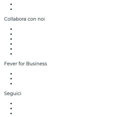
Carte regalo
Centro assistenza
Collabora con noi
Gestisci il tuo evento
Pubblica il tuo evento
Eventi aziendali & benefit
Programma di affiliazione
Programma Ambassador e Influencer
Brand partnership
Fever for Business
Eventi privati e biglietti di gruppo
Benefit aziendali
Gift card e voucher aziendali
Seguici
Facebook
X (Twitter)
Instagram