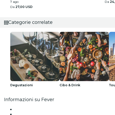
7 ago
Da
24
Da
27,00 USD
Categorie correlate
Degustazioni
Cibo & Drink
Tou
Informazioni su Fever
Stampa
Unisciti al team