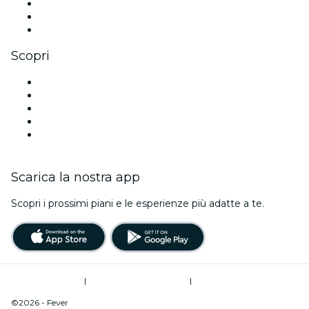
TikTok
LinkedIn
Youtube
Scopri
Luoghi a Portland
Oggi
Domani
Questa settimana
Questo fine settimana
Scarica la nostra app
Scopri i prossimi piani e le esperienze più adatte a te.
Termini di utilizzo
|
Informativa sulla privacy
|
Do Not Sell My Personal Information / Cookies Management
©2026 - Fever