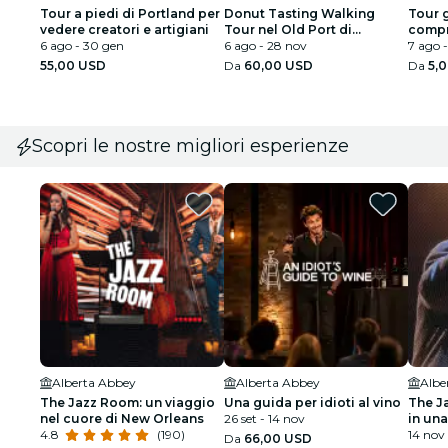
Tour a piedi di Portland per
Donut Tasting Walking
Tour 
vedere creatori e artigiani
Tour nel Old Port di
compr
6 ago - 30 gen
Portland
6 ago - 28 nov
Portl
7 ago 
55,00 USD
Da
60,00 USD
Da
5,
Scopri le nostre migliori esperienze
Alberta Abbey
Alberta Abbey
Albe
The Jazz Room: un viaggio
Una guida per idioti al vino
The J
nel cuore di New Orleans
26 set - 14 nov
in una
4.8
(190)
14 nov
Da
66,00 USD