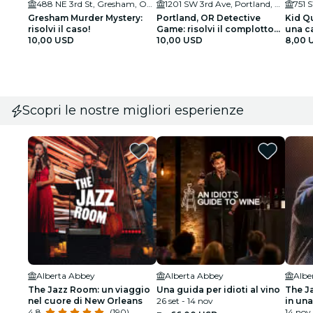
488 NE 3rd St, Gresham, OR 97030, USA
1201 SW 3rd Ave, Portland, OR 97204
751 
Gresham Murder Mystery:
Portland, OR Detective
Kid Qu
risolvi il caso!
Game: risolvi il complotto
una ca
10,00 USD
dei Kingmakers!
10,00 USD
intera
8,00 
anni)
Scopri le nostre migliori esperienze
Alberta Abbey
Alberta Abbey
Albe
The Jazz Room: un viaggio
Una guida per idioti al vino
The J
nel cuore di New Orleans
26 set - 14 nov
in una
4.8
(190)
14 nov