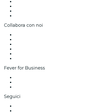
Stampa
Unisciti al team
Carte regalo
Centro assistenza
Collabora con noi
Gestisci il tuo evento
Pubblica il tuo evento
Eventi aziendali & benefit
Programma di affiliazione
Programma Ambassador e Influencer
Brand partnership
Fever for Business
Eventi privati e biglietti di gruppo
Benefit aziendali
Gift card e voucher aziendali
Seguici
Facebook
X (Twitter)