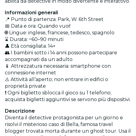
abilità da detective in modo divertente e interattivo.
Informazioni generali
📍 Punto di partenza: Park, W. 6th Street
📅 Data e ora: Quando vuoi!
🌐 Lingue: inglese, francese, tedesco, spagnolo
⌛ Durata: ~60–90 minuti
👤 Età consigliata: 14+
👥 I bambini sotto i 14 anni possono partecipare
accompagnati da un adulto
📱 Attrezzatura necessaria: smartphone con
connessione internet
⚠️ Attività all’aperto; non entrare in edifici o
proprietà private
❗ Ogni biglietto sblocca il gioco su 1 telefono;
acquista biglietti aggiuntivi se servono più dispositivi.
Descrizione
Diventa il detective protagonista per un giorno e
risolvi il misterioso caso di Bella, famosa travel
blogger trovata morta durante un ghost tour. Usa il