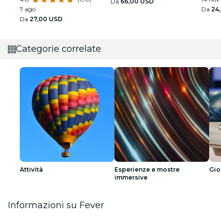
Da
66,00 USD
7 ago
Da
24
Da
27,00 USD
Categorie correlate
Attività
Esperienze e mostre
Gio
immersive
Informazioni su Fever