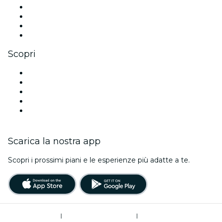
Instagram
TikTok
LinkedIn
Youtube
Scopri
Luoghi a Portland
Oggi
Domani
Questa settimana
Questo fine settimana
Scarica la nostra app
Scopri i prossimi piani e le esperienze più adatte a te.
Termini di utilizzo
|
Informativa sulla privacy
|