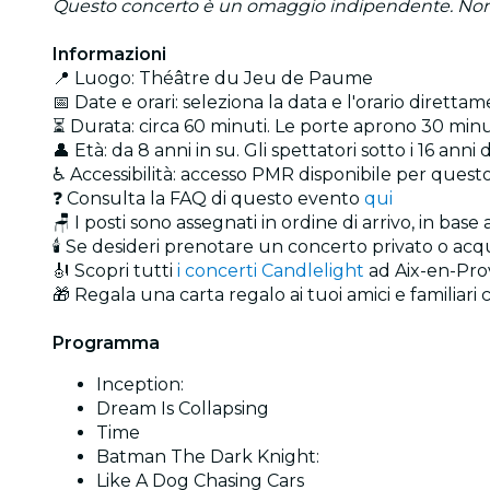
Questo concerto è un omaggio indipendente. Non è aff
Informazioni
📍 Luogo: Théâtre du Jeu de Paume
📅 Date e orari: seleziona la data e l'orario direttam
⏳ Durata: circa 60 minuti. Le porte aprono 30 minut
👤 Età: da 8 anni in su. Gli spettatori sotto i 16 
♿ Accessibilità: accesso PMR disponibile per quest
❓ Consulta la FAQ di questo evento
qui
🪑 I posti sono assegnati in ordine di arrivo, in bas
🕯️ Se desideri prenotare un concerto privato o ac
🎻 Scopri tutti
i concerti Candlelight
ad Aix-en-Pr
🎁 Regala una carta regalo ai tuoi amici e familiari
Programma
Inception:
Dream Is Collapsing
Time
Batman The Dark Knight:
Like A Dog Chasing Cars