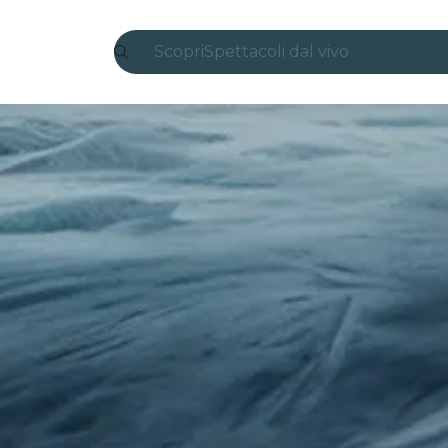
Scopri
Spettacoli dal vivo
Madrid
Candlelight
Londra
Esperienze e città
San Paolo
Mostre
Seoul
Tour città
Concerti