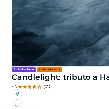
Esclusivo Fever
Andando a ruba
Candlelight: tributo a 
4.6
(657)