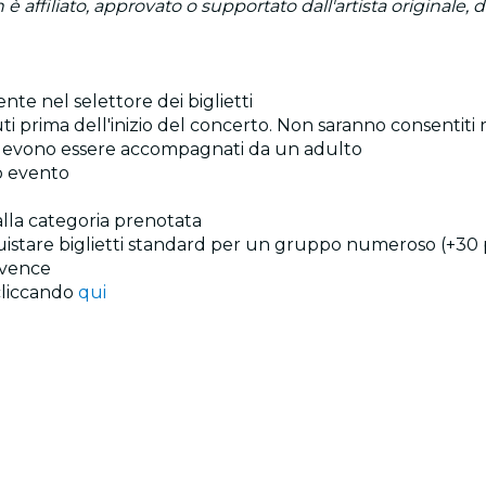
iliato, approvato o supportato dall'artista originale, dai 
ente nel selettore dei biglietti
i prima dell'inizio del concerto. Non saranno consentiti r
anni devono essere accompagnati da un adulto
o evento
e alla categoria prenotata
quistare biglietti standard per un gruppo numeroso (+30 
ovence
 cliccando
qui