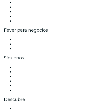
Publica tu evento
Eventos y beneficios para empresas
Programa de Afiliados
Programa de embajadores e influencers
Colaboraciones de marca
Fever para negocios
Eventos privados y entradas de grupo
Beneficios corporativos
Tarjetas y cupones de regalo corporativos
Síguenos
Facebook
X (Twitter)
Instagram
TikTok
LinkedIn
Youtube
Descubre
Locales y espacios de eventos en Aix-en-Provence