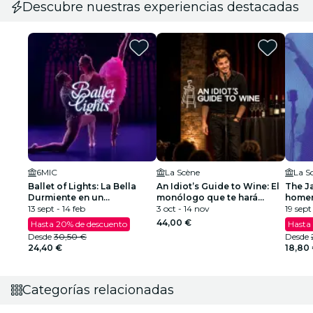
Descubre nuestras experiencias destacadas
6MIC
La Scène
La S
Ballet of Lights: La Bella
An Idiot’s Guide to Wine: El
The J
Durmiente en un
monólogo que te hará
homena
espectáculo deslumbrante
13 sept - 14 feb
interesante en las noches
3 oct - 14 nov
Louis
19 sept
de fiesta
44,00 €
Hasta 20% de descuento
Hasta
Desde
30,50 €
Desde
24,40 €
18,80
Categorías relacionadas