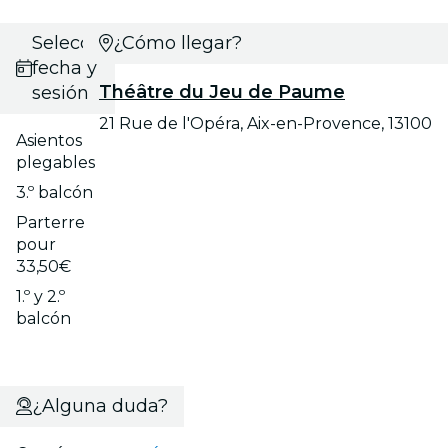
Selecciona
¿Cómo llegar?
fecha y
Théâtre du Jeu de Paume
sesión
21 Rue de l'Opéra, Aix-en-Provence, 13100
Asientos
plegables
3.º balcón
Parterre
pour
33,50€
1.º y 2.º
balcón
¿Alguna duda?