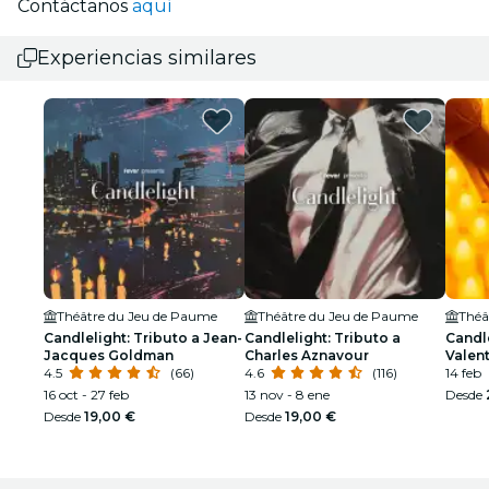
Contáctanos
aquí
Experiencias similares
Théâtre du Jeu de Paume
Théâtre du Jeu de Paume
Théâ
Candlelight: Tributo a Jean-
Candlelight: Tributo a
Candl
Jacques Goldman
Charles Aznavour
Valent
4.5
(66)
4.6
(116)
14 feb
16 oct - 27 feb
13 nov - 8 ene
Desde
Desde
19,00 €
Desde
19,00 €