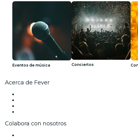
Conciertos
Eventos de música
Con
Acerca de Fever
Prensa
Únete al equipo
Tarjetas Regalo
Centro de asistencia
Colabora con nosotros
Gestiona tu evento