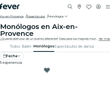
Aix-en-Provence
Espectáculos
Monólogos
Monólogos en Aix-en-
Provence
¿Quieres disfrutar de un evento diferente? Descubre los mejores monólogos en Aix-en-Provence, y elige el que quieras entre una variada programación repartida por distintas salas de la ciudad.
Ver más
Monólogos
Todos
Ballet
Espectáculos de danza
Fecha
1
experiencia