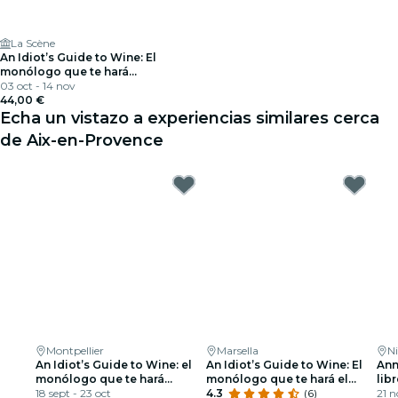
La Scène
An Idiot’s Guide to Wine: El
monólogo que te hará
interesante en las noches de
03 oct - 14 nov
fiesta
44,00 €
Echa un vistazo a experiencias similares cerca
de Aix-en-Provence
Montpellier
Marsella
N
An Idiot’s Guide to Wine: el
An Idiot’s Guide to Wine: El
Ann
monólogo que te hará
monólogo que te hará el
lib
interesante en una noche de
18 sept - 23 oct
alma de la fiesta
4.3
(6)
21 n