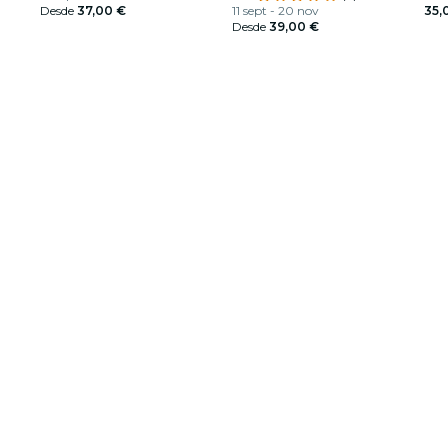
fiesta
Desde
37,00 €
11 sept - 20 nov
35,
Desde
39,00 €