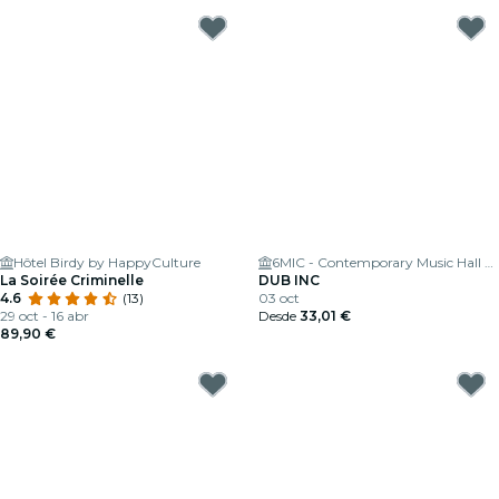
Hôtel Birdy by HappyCulture
6MIC - Contemporary Music Hall of the Pays d'Aix
La Soirée Criminelle
DUB INC
4.6
(13)
03 oct
29 oct - 16 abr
Desde
33,01 €
89,90 €