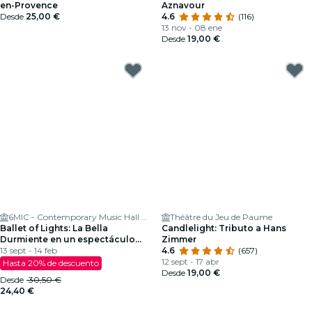
en-Provence
Aznavour
Desde
25,00 €
4.6
(116)
13 nov - 08 ene
Desde
19,00 €
6MIC - Contemporary Music Hall of the Pays d'Aix
Théâtre du Jeu de Paume
Ballet of Lights: La Bella
Candlelight: Tributo a Hans
Durmiente en un espectáculo
Zimmer
deslumbrante
13 sept - 14 feb
4.6
(657)
12 sept - 17 abr
Hasta 20% de descuento
Desde
19,00 €
Desde
30,50 €
24,40 €