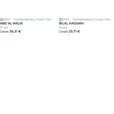
6MIC - Contemporary Music Hall of the Pays d'Aix
6MIC - Contemporary Music Hall of the Pays d'Aix
ABD AL MALIK
BILAL HASSANI
17 oct
16 oct
Desde
36,31 €
Desde
29,71 €