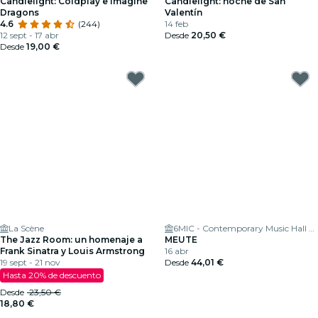
Candlelight: Coldplay e Imagine
Candlelight: noche de San
Dragons
Valentín
4.6
(244)
14 feb
12 sept - 17 abr
Desde
20,50 €
Desde
19,00 €
La Scène
6MIC - Contemporary Music Hall of the Pays d'Aix
The Jazz Room: un homenaje a
MEUTE
Frank Sinatra y Louis Armstrong
16 abr
19 sept - 21 nov
Desde
44,01 €
Hasta 20% de descuento
Desde
23,50 €
18,80 €