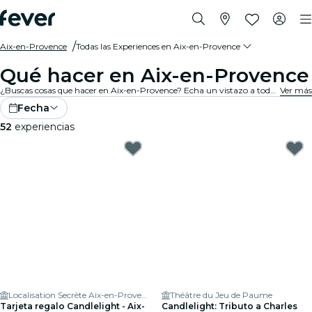
Aix-en-Provence
Todas las Experiences en Aix-en-Provence
Qué hacer en Aix-en-Provence
¿Buscas cosas que hacer en Aix-en-Provence? Echa un vistazo a toda nuestra selección y encuentra las mejores experiences y actividades que se ofrecen actualmente en la ciudad.
Ver más
Fecha
52
experiencias
Localisation Secrète Aix-en-Provence
Théâtre du Jeu de Paume
Tarjeta regalo Candlelight - Aix-
Candlelight: Tributo a Charles