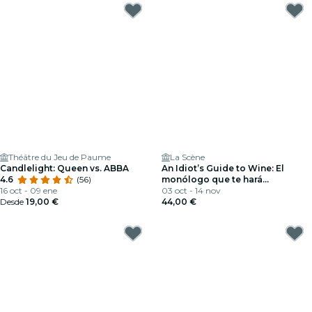
Théâtre du Jeu de Paume
La Scène
Candlelight: Queen vs. ABBA
An Idiot’s Guide to Wine: El
4.6
(56)
monólogo que te hará
16 oct - 09 ene
interesante en las noches de
03 oct - 14 nov
Desde
19,00 €
fiesta
44,00 €