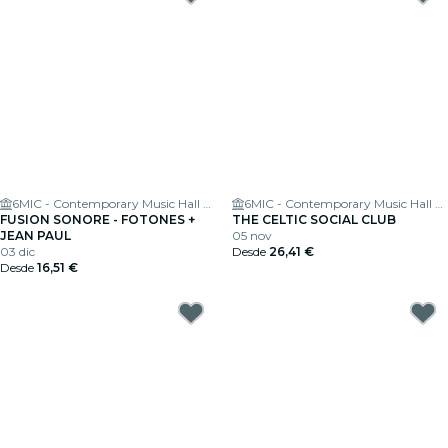
6MIC - Contemporary Music Hall of the Pays d'Aix
6MIC - Contemporary Music Hall of the Pays d'Aix
FUSION SONORE - FOTONES +
THE CELTIC SOCIAL CLUB
JEAN PAUL
05 nov
03 dic
Desde
26,41 €
Desde
16,51 €