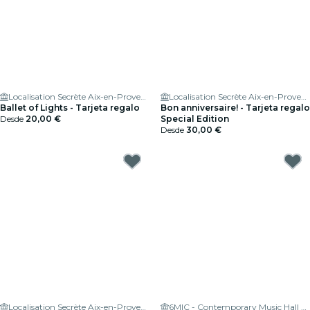
Localisation Secrète Aix-en-Provence
Localisation Secrète Aix-en-Provence
Ballet of Lights - Tarjeta regalo
Bon anniversaire! - Tarjeta regalo
Desde
20,00 €
Special Edition
Desde
30,00 €
Localisation Secrète Aix-en-Provence
6MIC - Contemporary Music Hall of the Pays d'Aix