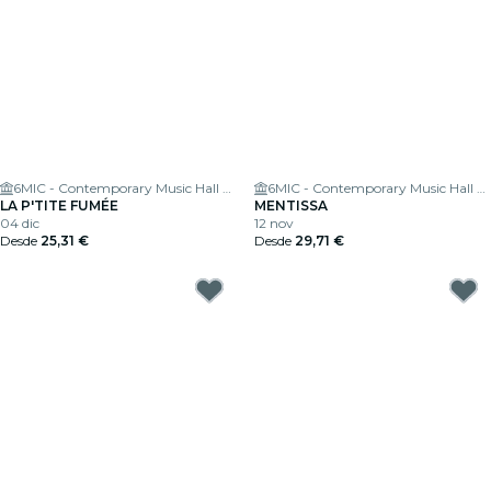
6MIC - Contemporary Music Hall of the Pays d'Aix
6MIC - Contemporary Music Hall of the Pays d'Aix
LA P'TITE FUMÉE
MENTISSA
04 dic
12 nov
Desde
25,31 €
Desde
29,71 €