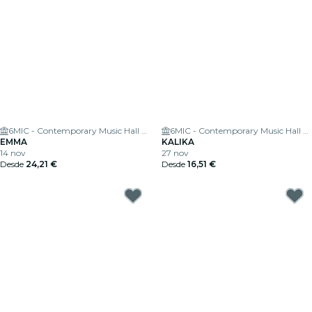
6MIC - Contemporary Music Hall of the Pays d'Aix
6MIC - Contemporary Music Hall of the Pays d'Aix
EMMA
KALIKA
14 nov
27 nov
Desde
24,21 €
Desde
16,51 €