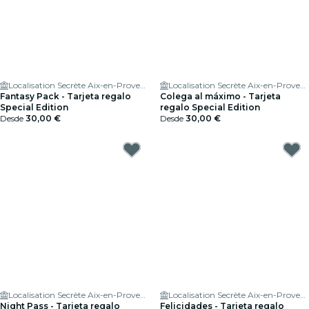
Localisation Secrète Aix-en-Provence
Localisation Secrète Aix-en-Provence
Fantasy Pack - Tarjeta regalo
Colega al máximo - Tarjeta
Special Edition
regalo Special Edition
Desde
30,00 €
Desde
30,00 €
Localisation Secrète Aix-en-Provence
Localisation Secrète Aix-en-Provence
Night Pass - Tarjeta regalo
Felicidades - Tarjeta regalo