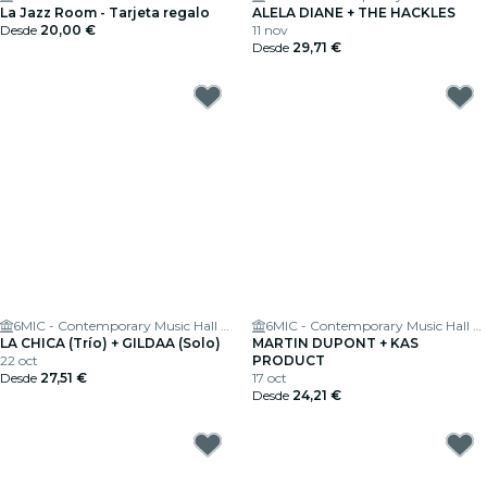
La Jazz Room - Tarjeta regalo
ALELA DIANE + THE HACKLES
Desde
20,00 €
11 nov
Desde
29,71 €
6MIC - Contemporary Music Hall of the Pays d'Aix
6MIC - Contemporary Music Hall of the Pays d'Aix
LA CHICA (Trío) + GILDAA (Solo)
MARTIN DUPONT + KAS
22 oct
PRODUCT
Desde
27,51 €
17 oct
Desde
24,21 €