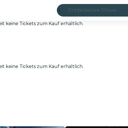
Entdecke
Live-Shows
Madrid
eit keine Tickets zum Kauf erhältlich.
Candlelight
London
Erlebnisse und 
eit keine Tickets zum Kauf erhältlich.
São Paulo
Seoul
Stadttouren
Konzerte