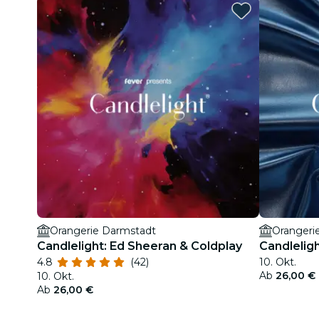
Orangerie Darmstadt
Orangeri
Candlelight: Ed Sheeran & Coldplay
Candlelig
4.8
(42)
10. Okt.
Ab
26,00 €
10. Okt.
Ab
26,00 €