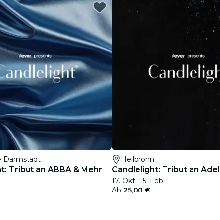
Restaurants
Kino
e Darmstadt
Heilbronn
ht: Tribut an ABBA & Mehr
Candlelight: Tribut an Ade
17. Okt. - 5. Feb.
Ab
25,00 €