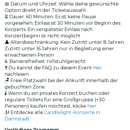
📅 Datum und Uhrzeit: Wähle deine gewünschte
Option direkt in der Ticketauswahl
⏳ Dauer: 60 Minuten. Es ist keine Pause
vorgesehen. Einlass ist 30 Minuten vor Beginn des
Konzerts. Ein verspäteter Einlass nach
Konzertbeginn ist nicht möglich!
👤 Altersbeschränkung: Kein Zutritt unter 8 Jahren.
Zutritt unter 16 Jahren nur in Begleitung einer
erwachsenen Person
♿ Barrierefreiheit: rollstuhlgerecht
❓ Du kannst die FAQ zu diesem Event
hier
nachlesen
🪑 Freie Platzwahl bei der Ankunft innerhalb der
gebuchten Zone
🕯️ Wenn du ein privates Konzert buchen oder
reguläre Tickets für eine Großgruppe (+30
Personen) kaufen möchtest, klicke
hier
🎻 Entdecke alle
Candlelight-Konzerte in
Darmstadt
Vorläufiges Programm