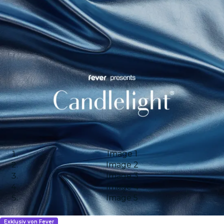
Image 1
Image 2
Image 3
Image 4
Image 5
Exklusiv von Fever