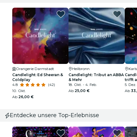
Orangerie Darmstadt
Heilbronn
Karl
Candlelight: Ed Sheeran &
Candlelight: Tribut an ABBA
Candl
Coldplay
& Mehr
trifft
4.8
(42)
18. Okt. - 4. Feb.
5. Dez.
10. Okt.
Ab
25,00 €
Ab
33
Ab
26,00 €
Entdecke unsere Top-Erlebnisse