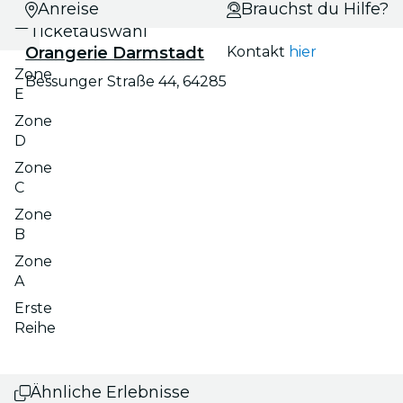
Datums- und
Anreise
Brauchst du Hilfe?
Ticketauswahl
Orangerie Darmstadt
Kontakt
hier
Zone
Bessunger Straße 44, 64285
E
Zone
D
Zone
C
Zone
B
Zone
A
Erste
Reihe
Ähnliche Erlebnisse