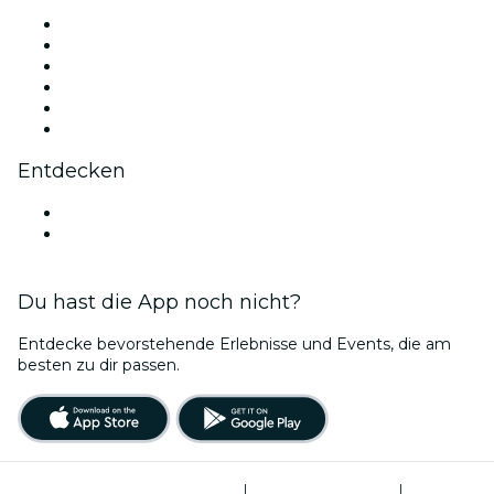
Facebook
X (Twitter)
Instagram
TikTok
LinkedIn
YouTube
Entdecken
Veranstaltungsorte in Darmstadt
Deutschland
Du hast die App noch nicht?
Entdecke bevorstehende Erlebnisse und Events, die am
besten zu dir passen.
Allgemeine Geschäftsbedingungen
|
Datenschutzerklärung
|