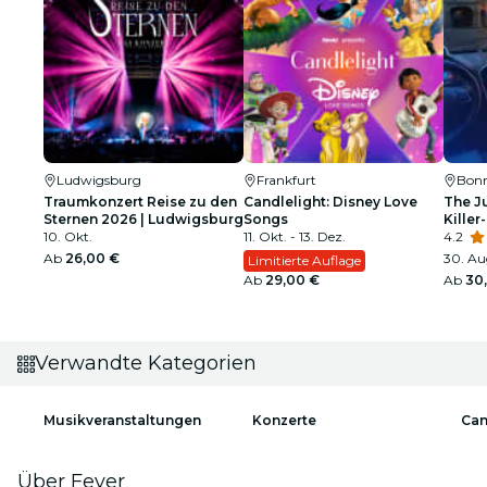
Ludwigsburg
Frankfurt
Bon
Traumkonzert Reise zu den
Candlelight: Disney Love
The Ju
Sternen 2026 | Ludwigsburg
Songs
Killer
10. Okt.
11. Okt. - 13. Dez.
4.2
Ab
26,00 €
30. Aug
Limitierte Auflage
Ab
29,00 €
Ab
30
Verwandte Kategorien
Musikveranstaltungen
Konzerte
Can
Über Fever