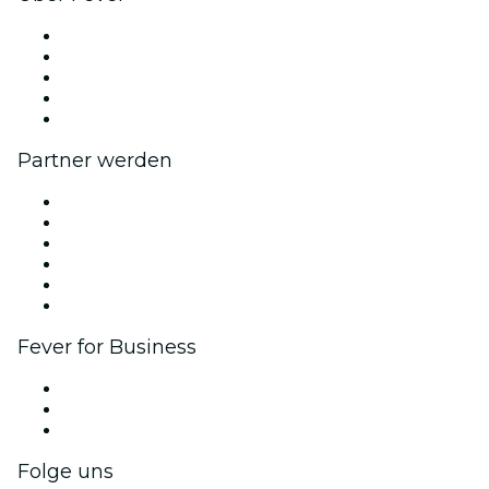
Presse
Wir stellen ein!
Impressum
Geschenkgutscheine
Hilfe-Center
Partner werden
Fever Zone
Veröffentliche dein Event
Firmenevents & -vorteile
Affiliate-Programm
Botschafter & Influencer-Programm
Markenpartnerschaften
Fever for Business
Privatveranstaltungen & Gruppentickets
Firmenvorteile
Firmengeschenkkarten und -gutscheine
Folge uns