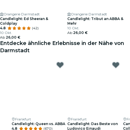
Orangerie Darmstadt
Orangerie Darmstadt
Candlelight: Ed Sheeran &
Candlelight: Tribut an ABBA &
Coldplay
Mehr
4.8
(42)
10 Okt.
10 Okt.
Ab
26,00 €
Ab
26,00 €
Entdecke ähnliche Erlebnisse in der Nähe von
Darmstadt
Frankfurt
Frankfurt
F
Candlelight: Queen vs. ABBA
Candlelight: Das Beste von
Can
4.8
(670)
Ludovico Einaudi
Col