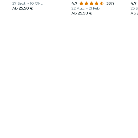
27 Sept. - 10 Okt.
4.7
(357)
4.7
Ab
25,50 €
22 Aug. - 21 Feb.
25 S
Ab
25,50 €
Ab