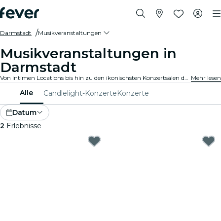
Darmstadt
Musikveranstaltungen
Musikveranstaltungen in
Darmstadt
Von intimen Locations bis hin zu den ikonischsten Konzertsälen der Stadt, Darmstadt pulsiert mit der Musik und bietet ein vielfältiges Veranstaltungsangebot für jeden Geschmack und Stil.
Mehr lesen
Alle
Candlelight-Konzerte
Konzerte
Datum
2
Erlebnisse