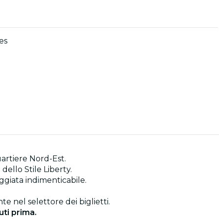
es
uartiere Nord-Est.
ello Stile Liberty.
eggiata indimenticabile.
te nel selettore dei biglietti.
uti prima.