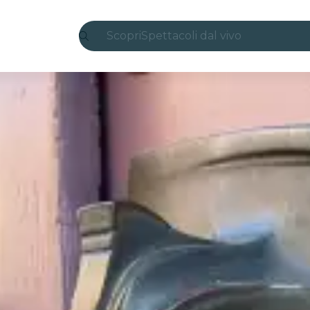
Scopri
Spettacoli dal vivo
Madrid
Candlelight
Londra
Esperienze e città
San Paolo
Mostre
Seoul
Tour città
Concerti