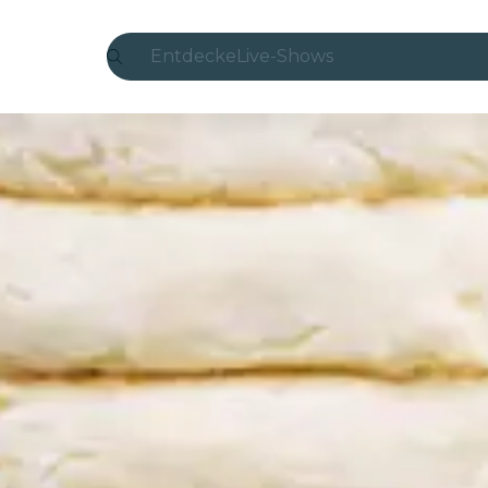
Entdecke
Live-Shows
Madrid
Candlelight
London
Erlebnisse und Städte
São Paulo
Seoul
Stadttouren
Konzerte