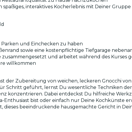
 in Restaurantqualität zu Hause nachzukochen
n spaßiges, interaktives Kocherlebnis mit Deiner Gruppe
ld
as Parken und Einchecken zu haben
aßenrand sowie eine kostenpflichtige Tiefgarage nebenan
pe zusammengesetzt und arbeitet während des Kurses ge
ahre willkommen
nst der Zubereitung von weichen, leckeren Gnocchi von 
 Schritt geführt, lernst Du wesentliche Techniken der 
nz konzentrieren. Dabei entdeckst Du hilfreiche Werk
Enthusiast bist oder einfach nur Deine Kochkünste erwe
sst, dieses beeindruckende hausgemachte Gericht in De