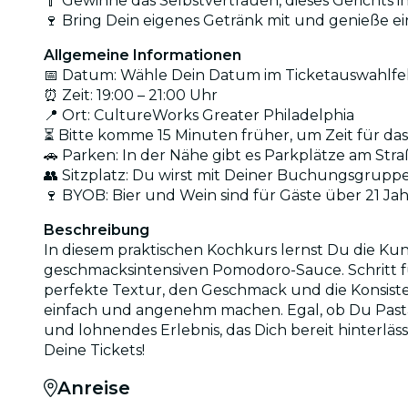
🥄 Gewinne das Selbstvertrauen, dieses Gerichts
🍷 Bring Dein eigenes Getränk mit und genieße ei
Allgemeine Informationen
📅 Datum: Wähle Dein Datum im Ticketauswahlfe
⏰ Zeit: 19:00 – 21:00 Uhr
📍 Ort: CultureWorks Greater Philadelphia
⏳ Bitte komme 15 Minuten früher, um Zeit für d
🚗 Parken: In der Nähe gibt es Parkplätze am Str
👥 Sitzplatz: Du wirst mit Deiner Buchungsgrup
🍷 BYOB: Bier und Wein sind für Gäste über 21 J
Beschreibung
In diesem praktischen Kochkurs lernst Du die Ku
geschmacksintensiven Pomodoro-Sauce. Schritt für
perfekte Textur, den Geschmack und die Konsiste
einfach und angenehm machen. Egal, ob Du Pasta-
und lohnendes Erlebnis, das Dich bereit hinterlä
Deine Tickets!
Anreise