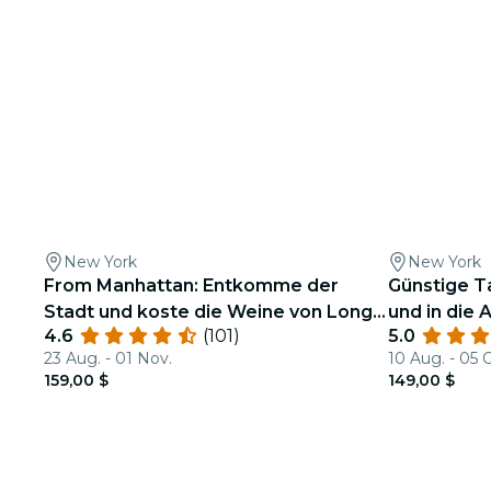
New York
New York
From Manhattan: Entkomme der
Günstige T
Stadt und koste die Weine von Long
und in die
4.6
(101)
5.0
Island (#1 Bewertet!)
York
23 Aug. - 01 Nov.
10 Aug. - 05 
159,00 $
149,00 $