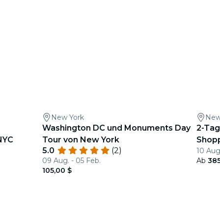
New York
New
Washington DC und Monuments Day
2-Tag
NYC
Tour von New York
Shopp
5.0
(2)
10 Aug
dem 
09 Aug. - 05 Feb.
Ab
385
105,00 $