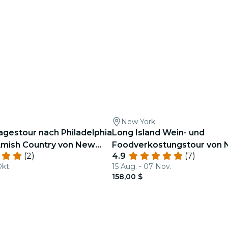
New York
agestour nach Philadelphia
Long Island Wein- und
 Amish Country von New
Foodverkostungstour von 
(2)
4.9
(7)
Okt.
15 Aug. - 07 Nov.
158,00 $