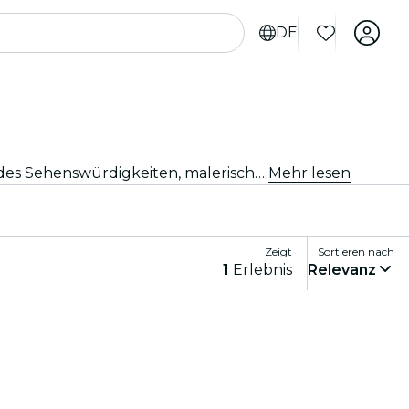
DE
Entdecke neue Abenteuer mit Tagesausflügen und Exkursionen ab Philadelphia. Erkunde mit erfahrenen Guides Sehenswürdigkeiten, malerische Landschaften und kulturelle Stätten in der Umgebung. Ein Tag voller Entdeckungen und Erlebnisse, perfekt für Reisende, die das Beste der Region kennenlernen möchten.
Mehr lesen
Zeigt
Sortieren nach
1
Erlebnis
Relevanz