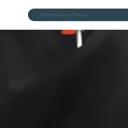
Entdecke
Live-Shows
Madrid
Candlelight
London
Erlebnisse und Städte
São Paulo
Seoul
Stadttouren
Konzerte