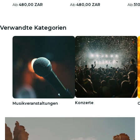
Ab
480,00 ZAR
Ab
480,00 ZAR
Ab
51
Verwandte Kategorien
Konzerte
Musikveranstaltungen
C