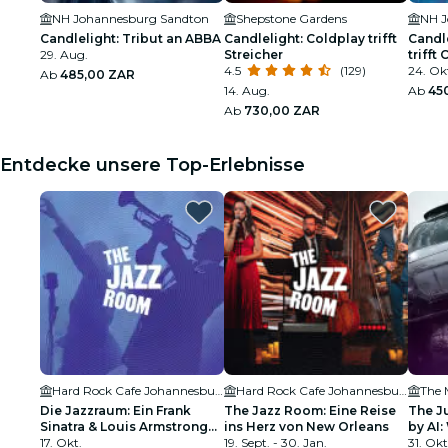
NH Johannesburg Sandton
Shepstone Gardens
NH J
Candlelight: Tribut an ABBA
Candlelight: Coldplay trifft
Candl
29. Aug.
Streicher
trifft
4.5
(129)
24. Ok
Ab
485,00 ZAR
14. Aug.
Ab
45
Ab
730,00 ZAR
Entdecke unsere Top-Erlebnisse
Hard Rock Cafe Johannesburg
Hard Rock Cafe Johannesburg
The 
Die Jazzraum: Ein Frank
The Jazz Room: Eine Reise
The J
Sinatra & Louis Armstrong
ins Herz von New Orleans
by AI:
Tribut
17. Okt.
19. Sept. - 30. Jan.
31. Okt