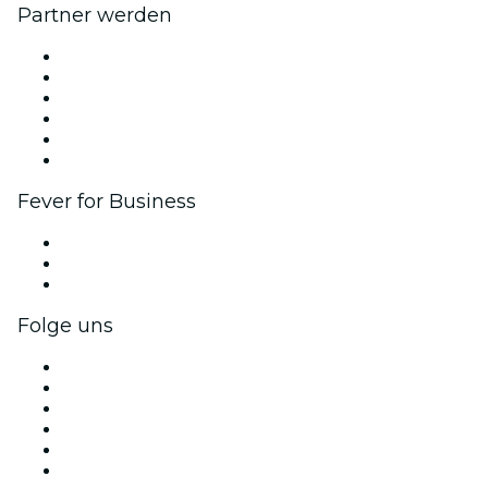
Partner werden
Fever Zone
Veröffentliche dein Event
Firmenevents & -vorteile
Affiliate-Programm
Botschafter & Influencer-Programm
Markenpartnerschaften
Fever for Business
Privatveranstaltungen & Gruppentickets
Firmenvorteile
Firmengeschenkkarten und -gutscheine
Folge uns
Facebook
X (Twitter)
Instagram
TikTok
LinkedIn
YouTube