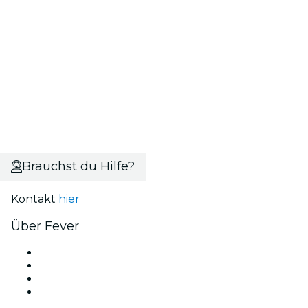
Brauchst du Hilfe?
Kontakt
hier
Über Fever
Presse
Wir stellen ein!
Geschenkgutscheine
Hilfe-Center