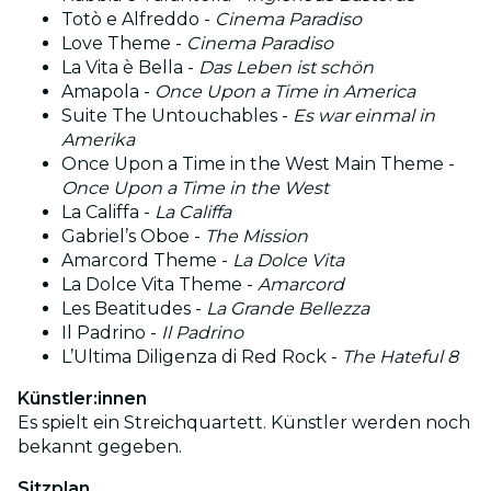
Totò e Alfreddo -
Cinema Paradiso
Love Theme -
Cinema Paradiso
La Vita è Bella -
Das Leben ist schön
Amapola -
Once Upon a Time in America
Suite The Untouchables -
Es war einmal in
Amerika
Once Upon a Time in the West Main Theme -
Once Upon a Time in the West
La Califfa -
La Califfa
Gabriel’s Oboe -
The Mission
Amarcord Theme -
La Dolce Vita
La Dolce Vita Theme -
Amarcord
Les Beatitudes -
La Grande Bellezza
Il Padrino -
Il Padrino
L’Ultima Diligenza di Red Rock -
The Hateful 8
Künstler:innen
Es spielt ein Streichquartett. Künstler werden noch
bekannt gegeben.
Sitzplan