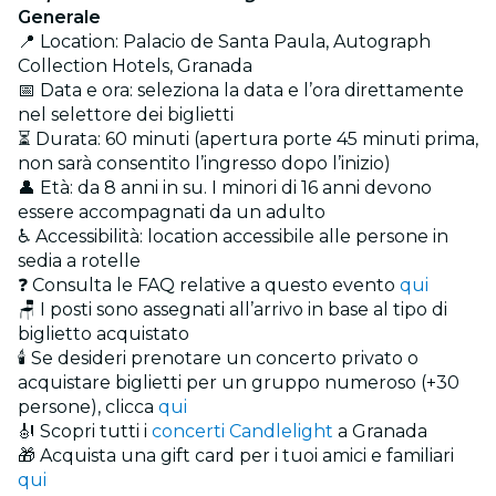
Generale
📍 Location: Palacio de Santa Paula, Autograph
Collection Hotels, Granada
📅 Data e ora: seleziona la data e l’ora direttamente
nel selettore dei biglietti
⏳ Durata: 60 minuti (apertura porte 45 minuti prima,
non sarà consentito l’ingresso dopo l’inizio)
👤 Età: da 8 anni in su. I minori di 16 anni devono
essere accompagnati da un adulto
♿ Accessibilità: location accessibile alle persone in
sedia a rotelle
❓ Consulta le FAQ relative a questo evento
qui
🪑 I posti sono assegnati all’arrivo in base al tipo di
biglietto acquistato
🕯️ Se desideri prenotare un concerto privato o
acquistare biglietti per un gruppo numeroso (+30
persone), clicca
qui
🎻 Scopri tutti i
concerti Candlelight
a Granada
🎁 Acquista una gift card per i tuoi amici e familiari
qui