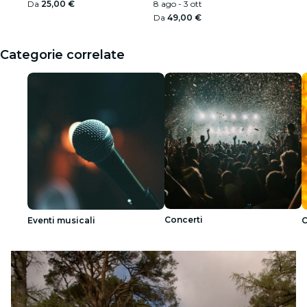
Da
25,00 €
8 ago - 3 ott
Da
49,00 €
Categorie correlate
Concerti
Eventi musicali
C