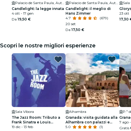
Palacio de Santa Paula, Autograph Collection Hotels
Palacio de Santa Paula, Autograph Collection Hotels
Sala 
Candlelight: la legge innata
Candlelight: il meglio di
Glory
4 ott - 17 gen
Hans Zimmer
23 ott
4.7
(679)
Da
19,50 €
17,30 
20 set
Da
17,50 €
Scopri le nostre migliori esperienze
Sala Víbora
Alhambra
P.º d
The Jazz Room: Tributo a
Granada: visita guidata alla
Grana
Frank Sinatra e Louis
Alhambra con palazzi e
7 ago -
Armstrong
19 dic - 13 feb
giardini Nazarí
5.0
(1)
Gratis