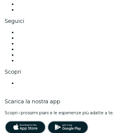
Benefit aziendali
Gift card e voucher aziendali
Seguici
Facebook
X (Twitter)
Instagram
TikTok
LinkedIn
Youtube
Scopri
Luoghi a Granada
Scarica la nostra app
Scopri i prossimi piani e le esperienze più adatte a te.