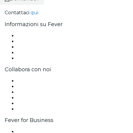
Contattaci
qui
Informazioni su Fever
Stampa
Unisciti al team
Borse di studio Fever per l'eccellenza
Carte regalo
Centro assistenza
Collabora con noi
Gestisci il tuo evento
Pubblica il tuo evento
Eventi aziendali & benefit
Programma di affiliazione
Programma Ambassador e Influencer
Brand partnership
Fever for Business
Eventi privati e biglietti di gruppo