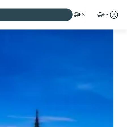
ES
ES