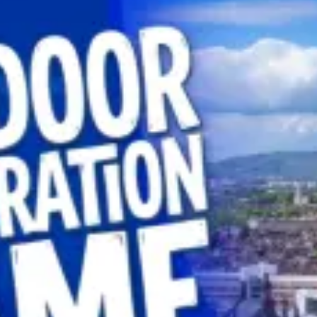
restaurantes
cine