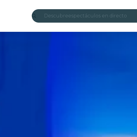
Descubre
espectáculos en directo
Madrid
candlelight
Londres
experiencias y ciudades
São Paulo
exposiciones
Seúl
recorridos por la ciudad
conciertos