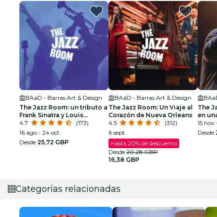
BAaD - Barras Art & Design
BAaD - Barras Art & Design
BAaD
The Jazz Room: un tributo a
The Jazz Room: Un Viaje al
The J
Frank Sinatra y Louis
Corazón de Nueva Orleans
en un
Armstrong
4.7
(173)
4.5
(312)
15 nov 
16 ago - 24 oct
6 sept
Desde
Desde
25,72 GBP
Hasta 20% de descuento
Desde
20,28 GBP
16,38 GBP
Categorías relacionadas