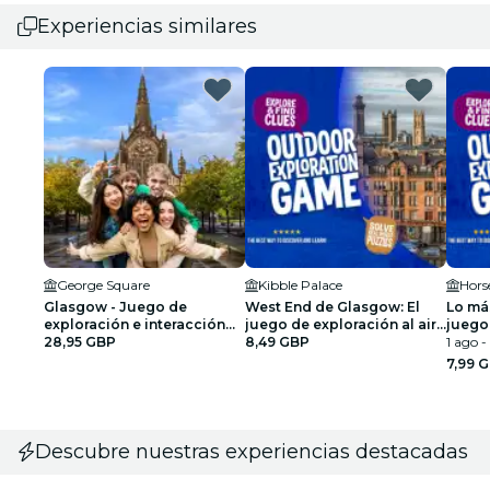
Experiencias similares
George Square
Kibble Palace
Hors
Glasgow - Juego de
West End de Glasgow: El
Lo má
exploración e interacción
juego de exploración al aire
juego 
en grupo
28,95 GBP
libre Portal Traveler
8,49 GBP
libre
1 ago - 
7,99 
Descubre nuestras experiencias destacadas