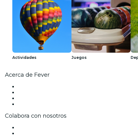
Actividades
Juegos
Dep
Acerca de Fever
Prensa
Únete al equipo
Tarjetas Regalo
Centro de asistencia
Colabora con nosotros
Gestiona tu evento
Publica tu evento