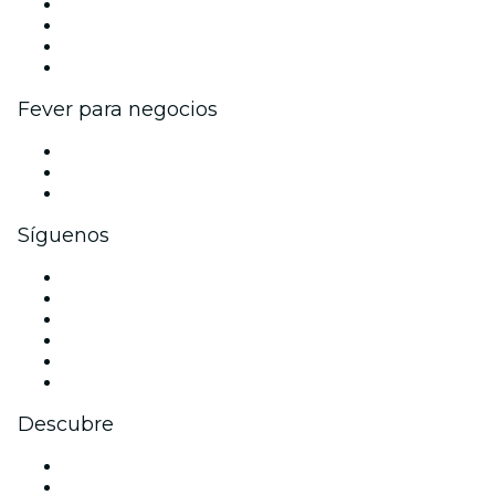
Eventos y beneficios para empresas
Programa de Afiliados
Programa de embajadores e influencers
Colaboraciones de marca
Fever para negocios
Eventos privados y entradas de grupo
Beneficios corporativos
Tarjetas y cupones de regalo corporativos
Síguenos
Facebook
X (Twitter)
Instagram
TikTok
LinkedIn
Youtube
Descubre
Locales y espacios de eventos en Glasgow
Hoy