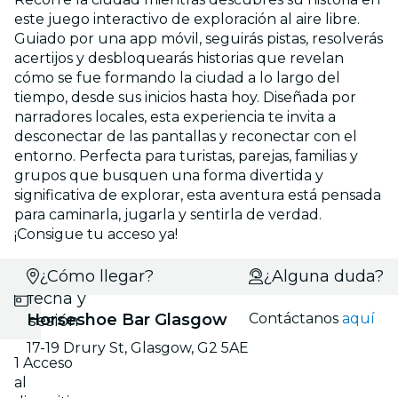
este juego interactivo de exploración al aire libre.
Guiado por una app móvil, seguirás pistas, resolverás
acertijos y desbloquearás historias que revelan
cómo se fue formando la ciudad a lo largo del
tiempo, desde sus inicios hasta hoy. Diseñada por
narradores locales, esta experiencia te invita a
desconectar de las pantallas y reconectar con el
entorno. Perfecta para turistas, parejas, familias y
grupos que busquen una forma divertida y
significativa de explorar, esta aventura está pensada
para caminarla, jugarla y sentirla de verdad.
¡Consigue tu acceso ya!
Selecciona
¿Cómo llegar?
¿Alguna duda?
fecha y
Horseshoe Bar Glasgow
Contáctanos
aquí
sesión
17-19 Drury St, Glasgow, G2 5AE
1 Acceso
al