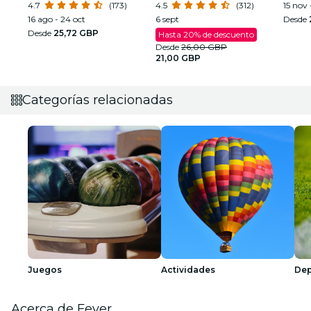
Armstrong
4.7
(173)
4.5
(312)
15 nov 
16 ago - 24 oct
6 sept
Desde
Desde
25,72 GBP
Hasta 20% de descuento
Desde
26,00 GBP
21,00 GBP
Categorías relacionadas
Juegos
Actividades
Dep
Acerca de Fever