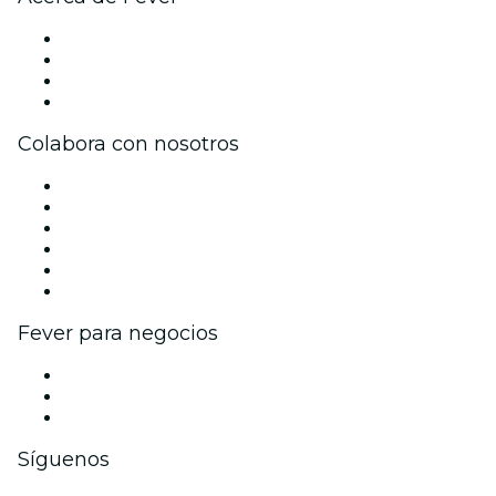
Prensa
Únete al equipo
Tarjetas Regalo
Centro de asistencia
Colabora con nosotros
Gestiona tu evento
Publica tu evento
Eventos y beneficios para empresas
Programa de Afiliados
Programa de embajadores e influencers
Colaboraciones de marca
Fever para negocios
Eventos privados y entradas de grupo
Beneficios corporativos
Tarjetas y cupones de regalo corporativos
Síguenos