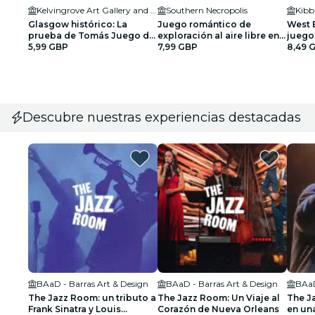
Kelvingrove Art Gallery and Museum
Southern Necropolis
Kibb
Glasgow histórico: La
Juego romántico de
West 
prueba de Tomás Juego de
exploración al aire libre en
juego 
exploración al aire libre
5,99 GBP
Glasgow
7,99 GBP
libre 
8,49 
Descubre nuestras experiencias destacadas
BAaD - Barras Art & Design
BAaD - Barras Art & Design
BAaD
The Jazz Room: un tributo a
The Jazz Room: Un Viaje al
The J
Frank Sinatra y Louis
Corazón de Nueva Orleans
en un