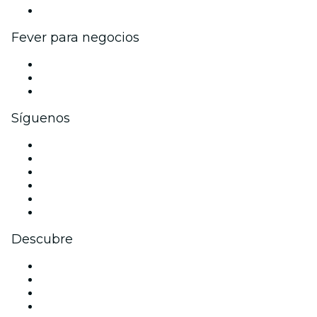
Colaboraciones de marca
Fever para negocios
Eventos privados y entradas de grupo
Beneficios corporativos
Tarjetas y cupones de regalo corporativos
Síguenos
Facebook
X (Twitter)
Instagram
TikTok
LinkedIn
Youtube
Descubre
Locales y espacios de eventos en Glasgow
Hoy
Mañana
Esta semana