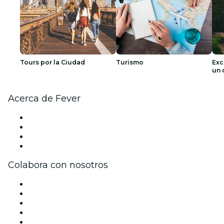
Tours por la Ciudad
Turismo
Exc
un 
Acerca de Fever
Prensa
Únete al equipo
Tarjetas Regalo
Centro de asistencia
Colabora con nosotros
Gestiona tu evento
Publica tu evento
Eventos y beneficios para empresas
Programa de Afiliados
Programa de embajadores e influencers