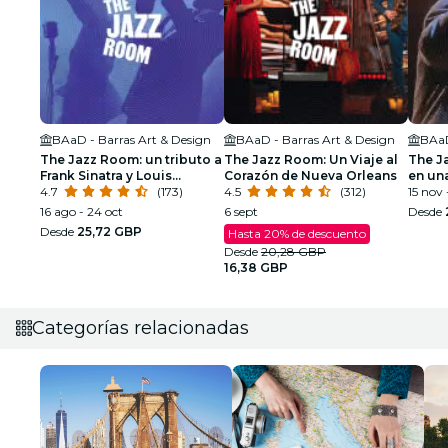
BAaD - Barras Art & Design
BAaD - Barras Art & Design
BAaD
The Jazz Room: un tributo a
The Jazz Room: Un Viaje al
The J
Frank Sinatra y Louis
Corazón de Nueva Orleans
en un
Armstrong
4.7
(173)
4.5
(312)
15 nov 
16 ago - 24 oct
6 sept
Desde
Desde
25,72 GBP
Hasta 20% de descuento
Desde
20,28 GBP
16,38 GBP
Categorías relacionadas