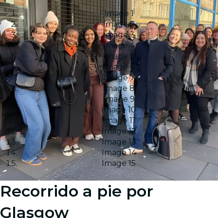
Image 1
Image 2
Image 3
Image 4
Image 5
Image 6
Image 7
Image 8
Image 9
Image 10
Image 11
Image 12
Image 13
Image 14
Image 15
Recorrido a pie por
Glasgow