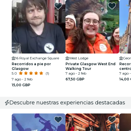
16 Royal Exchange Square
West Lodge
Geor
Recorridos a pie por
Private Glasgow West End
Recorr
Glasgow
Walking Tour
centr
5.0
(1)
7 ago - 2 feb
7 ago -
7 ago - 2 feb
67,50 GBP
14,00
15,00 GBP
Descubre nuestras experiencias destacadas