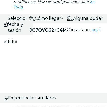
modificarse. Haz clic aquí para consultar
los
T&Cs
.
Selecciona
¿Cómo llegar?
¿Alguna duda?
fecha y
9C7QVQ62+C4M
Contáctanos
aquí
sesión
Adulto
Experiencias similares