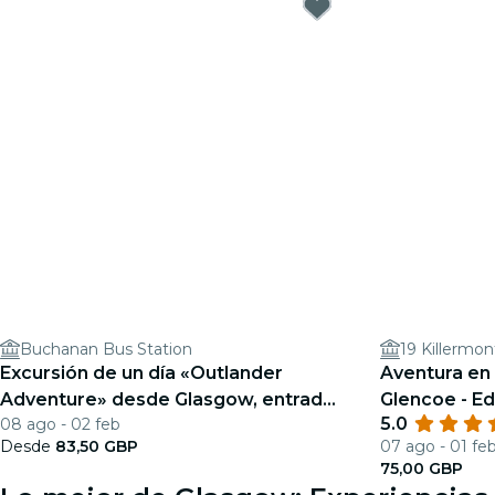
Buchanan Bus Station
19 Killermon
Excursión de un día «Outlander
Aventura en 
Adventure» desde Glasgow, entradas
Glencoe - Ed
5.0
08 ago - 02 feb
incluidas
Glasgow
Desde
83,50 GBP
07 ago - 01 fe
75,00 GBP