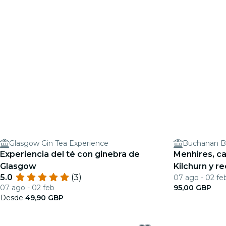
Glasgow Gin Tea Experience
Buchanan Bu
Experiencia del té con ginebra de
Menhires, cas
Glasgow
Kilchurn y r
5.0
(3)
07 ago - 02 fe
con salida 
07 ago - 02 feb
95,00 GBP
Desde
49,90 GBP