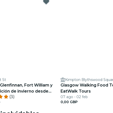
t St
Kimpton Blythswood Squar
Glenfinnan, Fort William y
Glasgow Walking Food T
ición de invierno desde
EatWalk Tours
(3)
07 ago - 02 feb
b
0,00 GBP