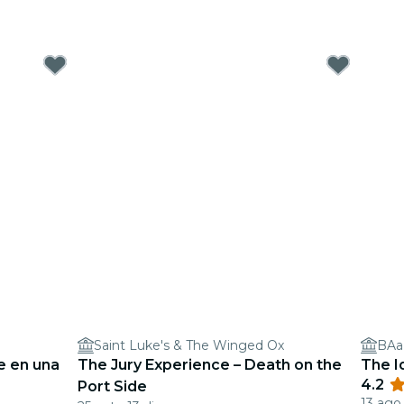
Saint Luke's & The Winged Ox
BAaD
e en una
The Jury Experience – Death on the
The I
4.2
Port Side
13 ago 