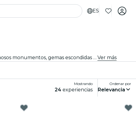
ES
Experimenta Glasgow como nunca antes con tours por la ciudad y paquetes turísticos. Mientras exploras los famosos monumentos, gemas escondidas y puntos de interés locales de Glasgow, descubrirás las historias que dan vida a la ciudad.
Ver más
Mostrando
Ordenar por
24
experiencias
Relevancia