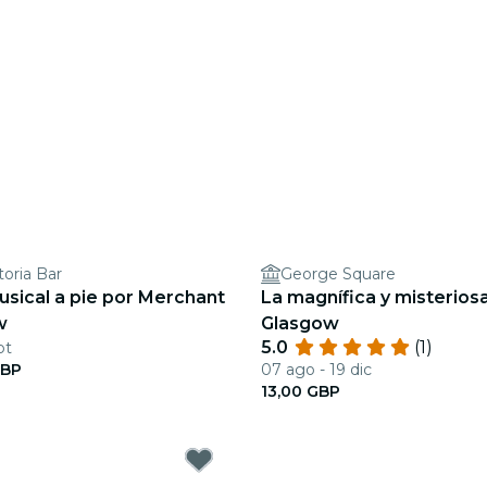
toria Bar
George Square
sical a pie por Merchant
La magnífica y misteriosa
w
Glasgow
5.0
(1)
pt
GBP
07 ago - 19 dic
13,00 GBP