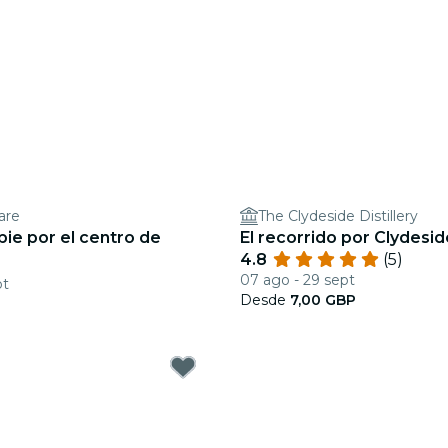
are
The Clydeside Distillery
pie por el centro de
El recorrido por Clydesid
4.8
(5)
07 ago - 29 sept
pt
Desde
7,00 GBP