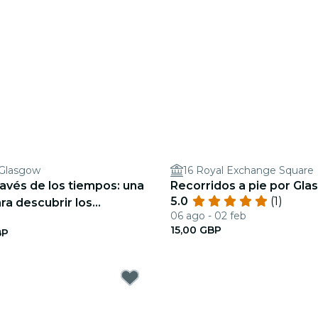
 Glasgow
16 Royal Exchange Square
avés de los tiempos: una
Recorridos a pie por Gl
5.0
(1)
ra descubrir los
06 ago - 02 feb
genes de la ciudad.
15,00 GBP
BP