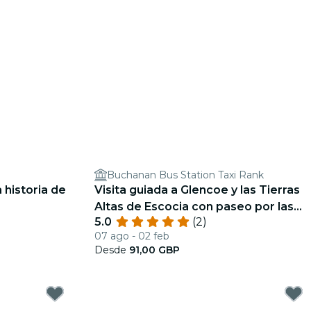
Buchanan Bus Station Taxi Rank
 historia de
Visita guiada a Glencoe y las Tierras
Altas de Escocia con paseo por las
5.0
(2)
cascadas, con salida desde Glasgow.
07 ago - 02 feb
Desde
91,00 GBP