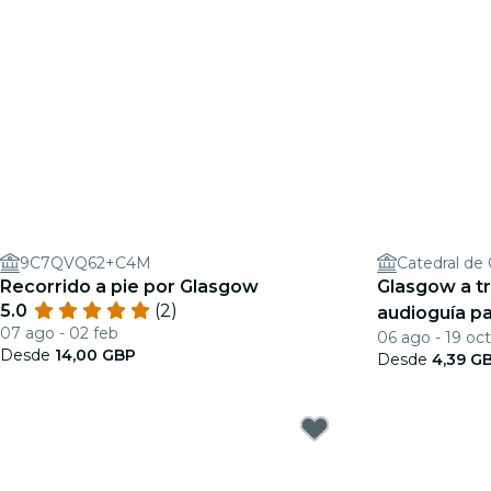
9C7QVQ62+C4M
Catedral de
Recorrido a pie por Glasgow
Glasgow a tr
5.0
(2)
audioguía pa
07 ago - 02 feb
06 ago - 19 oct
humildes orí
Desde
14,00 GBP
Desde
4,39 G