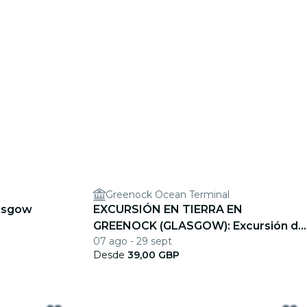
Greenock Ocean Terminal
lasgow
EXCURSIÓN EN TIERRA EN
GREENOCK (GLASGOW): Excursión de
07 ago - 29 sept
un día para conocer Escocia
Desde
39,00 GBP