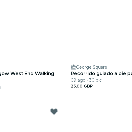
e
George Square
sgow West End Walking
Recorrido guiado a pie 
09 ago - 30 dic
25,00 GBP
b