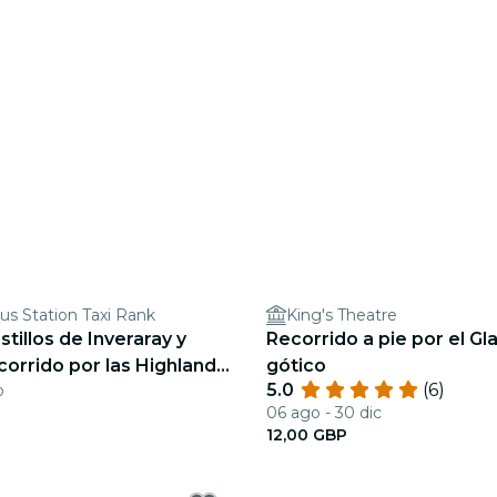
s Station Taxi Rank
King's Theatre
tillos de Inveraray y
Recorrido a pie por el G
ecorrido por las Highlands
gótico
5.0
(6)
b
desde Glasgow
06 ago - 30 dic
12,00 GBP