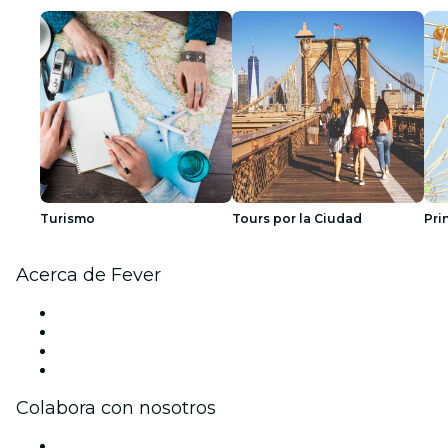
Turismo
Tours por la Ciudad
Pri
Acerca de Fever
Prensa
Únete al equipo
Tarjetas Regalo
Centro de asistencia
Colabora con nosotros
Gestiona tu evento