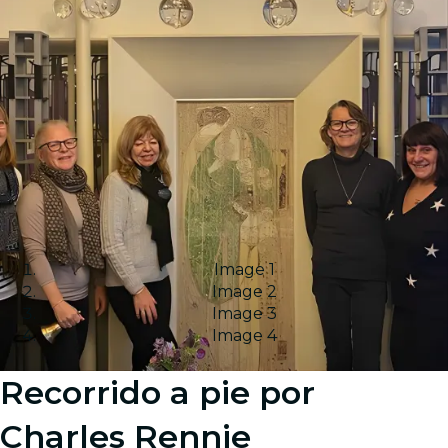
Image 1
Image 2
Image 3
Image 4
Recorrido a pie por
Charles Rennie