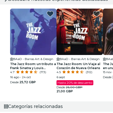
BAaD - Barras Art & Design
BAaD - Barras Art & Design
BAaD
The Jazz Room: un tributo a
The Jazz Room: Un Viaje al
The J
Frank Sinatra y Louis
Corazón de Nueva Orleans
en un
Armstrong
4.7
(173)
4.5
(312)
15 nov 
16 ago - 24 oct
6 sept
Desde
Desde
25,72 GBP
Hasta 20% de descuento
Desde
26,00 GBP
21,00 GBP
Categorías relacionadas