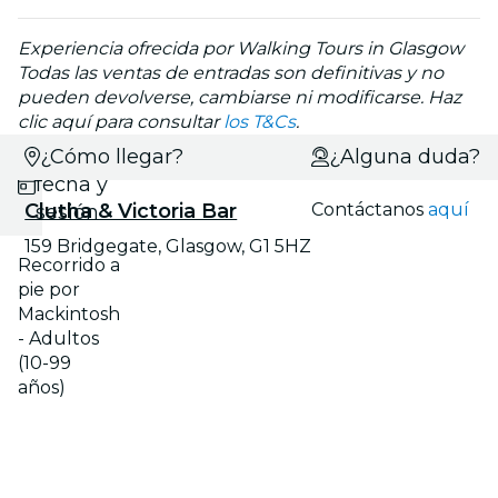
Experiencia ofrecida por Walking Tours in Glasgow
Todas las ventas de entradas son definitivas y no
pueden devolverse, cambiarse ni modificarse. Haz
clic aquí para consultar
los T&Cs
.
Selecciona
¿Cómo llegar?
¿Alguna duda?
fecha y
Clutha & Victoria Bar
Contáctanos
aquí
sesión
159 Bridgegate, Glasgow, G1 5HZ
Recorrido a
pie por
Mackintosh
- Adultos
(10-99
años)