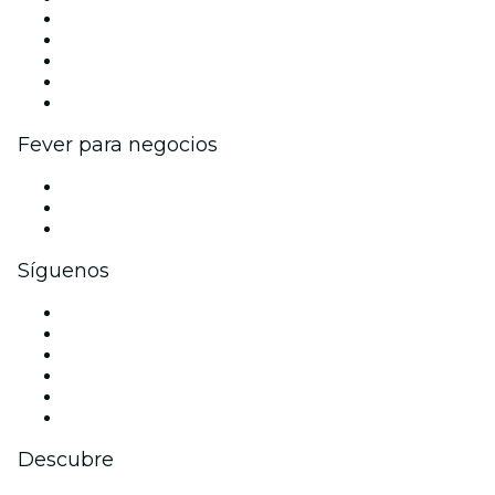
Publica tu evento
Eventos y beneficios para empresas
Programa de Afiliados
Programa de embajadores e influencers
Colaboraciones de marca
Fever para negocios
Eventos privados y entradas de grupo
Beneficios corporativos
Tarjetas y cupones de regalo corporativos
Síguenos
Facebook
X (Twitter)
Instagram
TikTok
LinkedIn
Youtube
Descubre