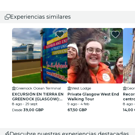
Experiencias similares
Greenock Ocean Terminal
West Lodge
Geor
EXCURSIÓN EN TIERRA EN
Private Glasgow West End
Recorr
GREENOCK (GLASGOW):
Walking Tour
centr
Excursión de un día para
8 ago - 29 sept
9 ago - 4 feb
8 ago -
conocer Escocia
Desde
39,00 GBP
67,50 GBP
14,00
Descubre nuestras experiencias destacadas