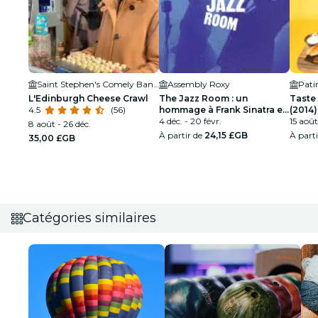
Saint Stephen's Comely Bank Church
Assembly Roxy
Pati
L'Edinburgh Cheese Crawl
The Jazz Room : un
Taste
4.5
(56)
hommage à Frank Sinatra et
(2014)
Louis Armstrong
4 déc. - 20 févr.
15 août
8 août - 26 déc.
À partir de
24,15 £GB
À part
35,00 £GB
Catégories similaires