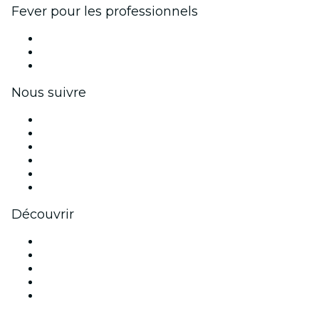
Fever pour les professionnels
Événements privés et billets de groupe
Avantages pour les entreprises
Coupons et cartes cadeaux pour les entreprises
Nous suivre
Facebook
X (Twitter)
Instagram
TikTok
LinkedIn
Youtube
Découvrir
Lieux d'événements à Édimbourg
Aujourd'hui
Demain
Cette semaine
Ce week-end