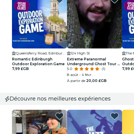
Queensferry Road, Edinburgh
124 High St
The
Romantic Edinburgh
Extreme Paranormal
Ghost
Outdoor Exploration Game
Underground Ghost Tour à
Outdo
7,99 £GB
Edinburgh
5.0
(1)
7,99 
8 août - 4 févr.
À partir de
20,00 £GB
Découvre nos meilleures expériences