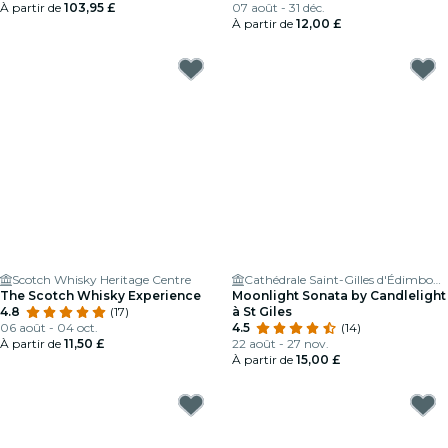
À partir de
103,95 £
07 août - 31 déc.
À partir de
12,00 £
Scotch Whisky Heritage Centre
Cathédrale Saint-Gilles d'Édimbourg
The Scotch Whisky Experience
Moonlight Sonata by Candlelight
4.8
(17)
à St Giles
06 août - 04 oct.
4.5
(14)
À partir de
11,50 £
22 août - 27 nov.
À partir de
15,00 £