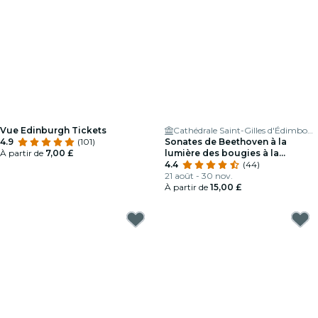
Vue Edinburgh Tickets
Cathédrale Saint-Gilles d'Édimbourg
4.9
(101)
Sonates de Beethoven à la
À partir de
7,00 £
lumière des bougies à la
cathédrale St Giles
4.4
(44)
21 août - 30 nov.
À partir de
15,00 £