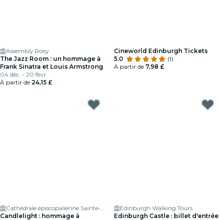
Assembly Roxy
Cineworld Edinburgh Tickets
The Jazz Room : un hommage à
5.0
(1)
Frank Sinatra et Louis Armstrong
À partir de
7,98 £
04 déc. - 20 févr.
À partir de
24,15 £
Cathédrale épiscopalienne Sainte-Marie d'Édimbourg
Edinburgh Walking Tours
Candlelight : hommage à
Edinburgh Castle : billet d'entrée