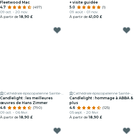
Fleetwood Mac
+ visite guidée
4.7
(497)
5.0
(1)
09 oct. - 20 nov.
09 août - 01 nov.
À partir de
18,90 £
À partir de
41,00 £
Cathédrale épiscopalienne Sainte-Marie d'Édimbourg
Cathédrale épiscopalienne Sainte-Marie d'Édimbourg
Candlelight : les meilleures
Candlelight : hommage à ABBA &
œuvres de Hans Zimmer
plus
4.6
(790)
4.6
(125)
09 oct. - 06 févr.
05 sept. - 20 févr.
À partir de
18,90 £
À partir de
18,90 £