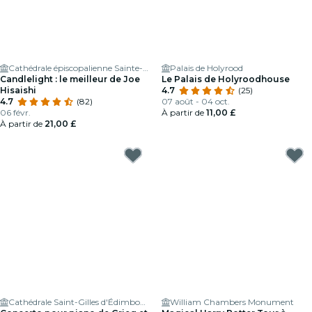
Cathédrale épiscopalienne Sainte-Marie d'Édimbourg
Palais de Holyrood
Candlelight : le meilleur de Joe
Le Palais de Holyroodhouse
Hisaishi
4.7
(25)
4.7
(82)
07 août - 04 oct.
06 févr.
À partir de
11,00 £
À partir de
21,00 £
Cathédrale Saint-Gilles d'Édimbourg
William Chambers Monument