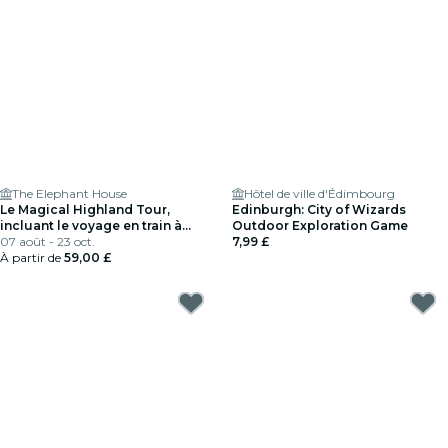
The Elephant House
Hôtel de ville d'Édimbourg
Le Magical Highland Tour,
Edinburgh: City of Wizards
incluant le voyage en train à
Outdoor Exploration Game
vapeur Jacobite
07 août - 23 oct.
7,99 £
À partir de
59,00 £