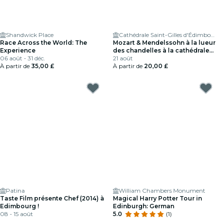
Shandwick Place
Cathédrale Saint-Gilles d'Édimbourg
Race Across the World: The
Mozart & Mendelssohn à la lueur
Experience
des chandelles à la cathédrale
06 août - 31 déc.
de St Giles
21 août
À partir de
35,00 £
À partir de
20,00 £
Patina
William Chambers Monument
Taste Film présente Chef (2014) à
Magical Harry Potter Tour in
Edimbourg !
Edinburgh: German
08 - 15 août
5.0
(1)