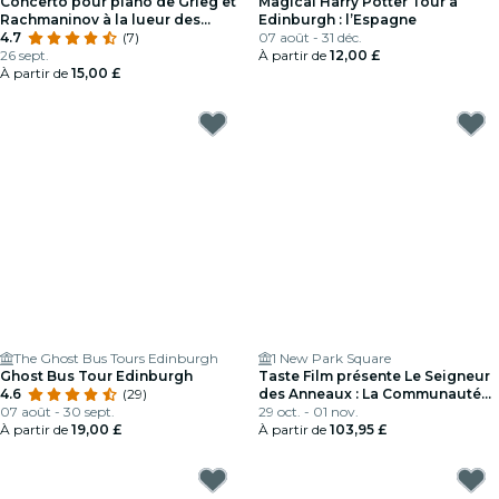
Concerto pour piano de Grieg et
Magical Harry Potter Tour à
Rachmaninov à la lueur des
Edinburgh : l’Espagne
chandelles à la cathédrale de St
4.7
(7)
07 août - 31 déc.
Giles
26 sept.
À partir de
12,00 £
À partir de
15,00 £
The Ghost Bus Tours Edinburgh
1 New Park Square
Ghost Bus Tour Edinburgh
Taste Film présente Le Seigneur
4.6
(29)
des Anneaux : La Communauté
07 août - 30 sept.
de l'Anneau (2001) à Édimbourg !
29 oct. - 01 nov.
À partir de
19,00 £
À partir de
103,95 £