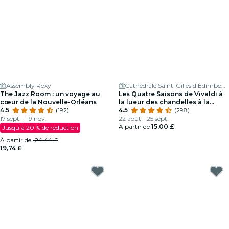
Assembly Roxy
Cathédrale Saint-Gilles d'Édimbourg
The Jazz Room : un voyage au
Les Quatre Saisons de Vivaldi à
cœur de la Nouvelle-Orléans
la lueur des chandelles à la
4.5
(192)
cathédrale de St Giles
4.5
(298)
17 sept. - 19 nov.
22 août - 25 sept.
À partir de
15,00 £
Jusqu'à 20 % de réduction
À partir de
24,44 £
19,74 £