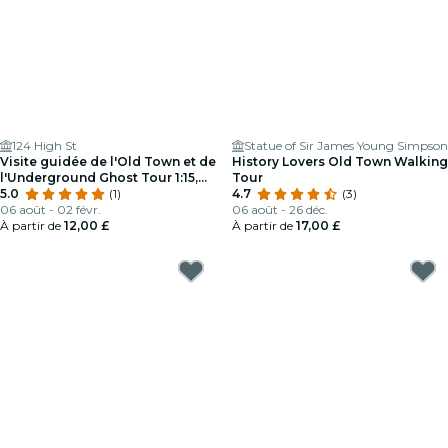
124 High St
Statue of Sir James Young Simpson
Visite guidée de l'Old Town et de
History Lovers Old Town Walking
l'Underground Ghost Tour 1:15,
Tour
3:15, 5:15
5.0
(1)
4.7
(3)
06 août - 02 févr.
06 août - 26 déc.
À partir de
12,00 £
À partir de
17,00 £