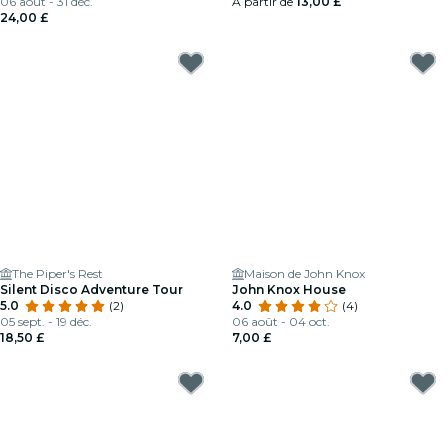
06 août - 31 déc.
À partir de
13,00 £
24,00 £
The Piper's Rest
Maison de John Knox
Silent Disco Adventure Tour
John Knox House
5.0
(2)
4.0
(4)
05 sept. - 19 déc.
06 août - 04 oct.
18,50 £
7,00 £