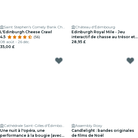
Saint Stephen's Comely Bank Church
Château d'Édimbourg
L'Edinburgh Cheese Crawl
Edinburgh Royal Mile - Jeu
4.5
(56)
interactif de chasse au trésor et
08 août - 26 déc.
d'exploration pour jusqu'à 5
28,95 £
35,00 £
personnes
Cathédrale Saint-Gilles d'Édimbourg
Assembly Roxy
Une nuit à l'opéra, une
Candlelight : bandes originales
performance à la bougie (avec
de films de Noël