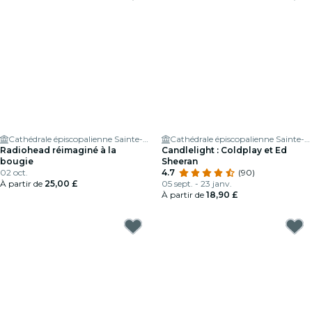
Cathédrale épiscopalienne Sainte-Marie d'Édimbourg
Cathédrale épiscopalienne Sainte-Marie d'Édimbourg
Radiohead réimaginé à la
Candlelight : Coldplay et Ed
bougie
Sheeran
02 oct.
4.7
(90)
À partir de
25,00 £
05 sept. - 23 janv.
À partir de
18,90 £