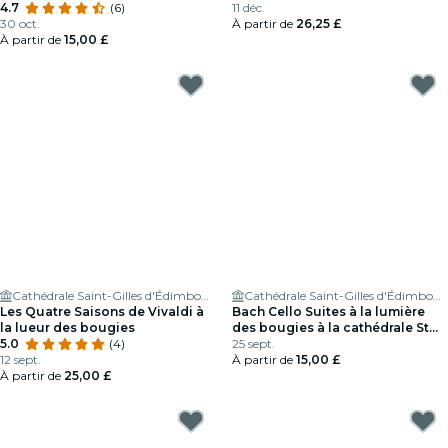
Nessun Dorma) à la cathédrale
4.7
(6)
11 déc.
de St Giles
30 oct.
À partir de
26,25 £
À partir de
15,00 £
Cathédrale Saint-Gilles d'Édimbourg
Cathédrale Saint-Gilles d'Édimbourg
Les Quatre Saisons de Vivaldi à
Bach Cello Suites à la lumière
la lueur des bougies
des bougies à la cathédrale St
5.0
(4)
Giles
25 sept.
12 sept.
À partir de
15,00 £
À partir de
25,00 £