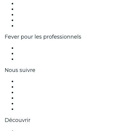
Publiez votre événement
Événements d'entreprise et avantages
Programme d'affiliation
Programme d'ambassadeurs et d'influenceurs
Partenariats avec des marques
Fever pour les professionnels
Événements privés et billets de groupe
Avantages pour les entreprises
Coupons et cartes cadeaux pour les entreprises
Nous suivre
Facebook
X (Twitter)
Instagram
TikTok
LinkedIn
Youtube
Découvrir