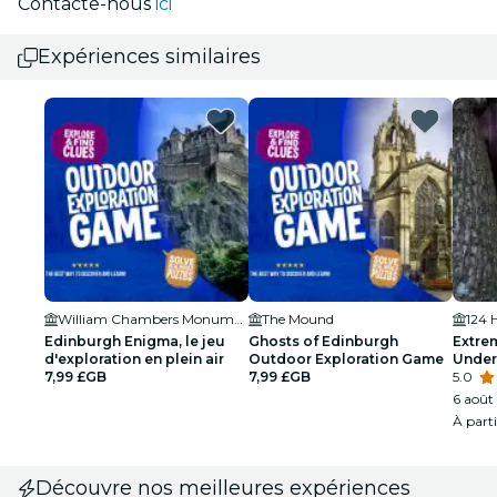
Contacte-nous
ici
Expériences similaires
William Chambers Monument
The Mound
124 
Edinburgh Enigma, le jeu
Ghosts of Edinburgh
Extre
d'exploration en plein air
Outdoor Exploration Game
Under
7,99 £GB
7,99 £GB
Edinb
5.0
6 août 
À part
Découvre nos meilleures expériences