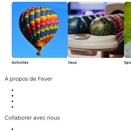
Activités
Jeux
Spo
À propos de Fever
Presse
Travailler chez Fever
Cartes-cadeaux
Centre d'aide
Collaborer avec nous
Fever Zone