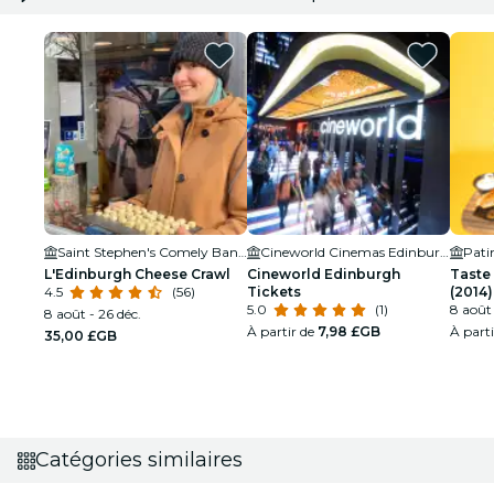
Saint Stephen's Comely Bank Church
Cineworld Cinemas Edinburgh
Pati
L'Edinburgh Cheese Crawl
Cineworld Edinburgh
Taste
4.5
(56)
Tickets
(2014)
5.0
(1)
8 août 
8 août - 26 déc.
À partir de
7,98 £GB
À part
35,00 £GB
Catégories similaires